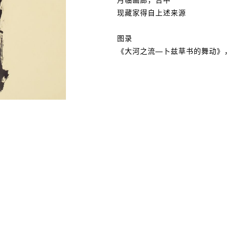
现藏家得自上述来源
图录
《大河之流—卜兹草书的舞动》，