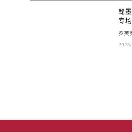
翰墨
专场
罗芙
2023