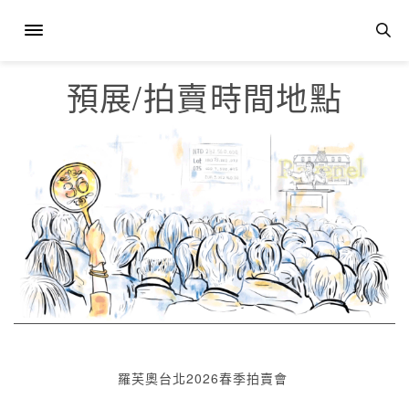
預展/拍賣時間地點
羅芙奧台北2026春季拍賣會