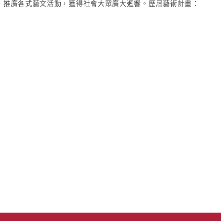
，推廣各式藝文活動，獲得社會大眾廣大迴響。歷屆藝術計畫：