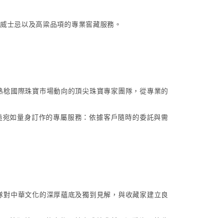
威士忌以及高粱品項的專業窖藏服務。
熟稔國際珠寶市場動向的頂尖珠寶專家團隊，從專業的
造宛如量身訂作的專屬服務：依據客戶隨時的委託與需
隊對中華文化的深厚蘊底及獨到見解，與收藏家建立良