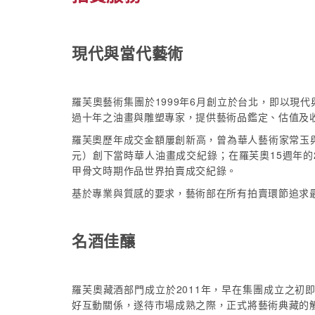
現代與當代藝術
羅芙奧藝術集團於1999年6月創立於台北，即以
過十年之油畫與雕塑專家，提供藝術品鑑定、估值及
羅芙奧歷年成交金額屢創新高，曾為華人藝術家常玉與趙
元）創下當時華人油畫成交紀錄；在羅芙奧15週年的
甲骨文時期作品世界拍賣成交紀錄。
基於專業與質感的要求，藝術部在所有拍賣環節追求
名酒佳釀
羅芙奧藏酒部門成立於2011年，早在集團成立之初
好互動關係，遂待市場成熟之際，正式將藝術典藏的