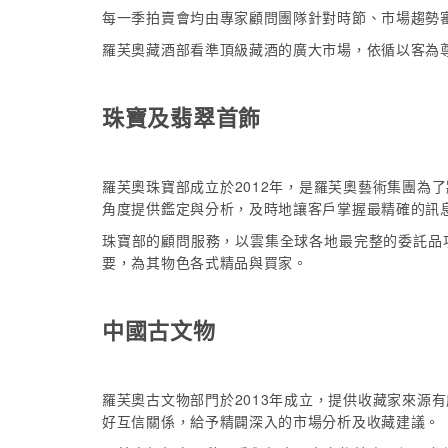
每一季拍賣會均由專家顧問團隊針對時節、市場趨勢
羅芙奧藏酒部看準頂級藏酒的廣大市場，依循以客為
珠寶及翡翠首飾
羅芙奧珠寶部成立於2012年，是羅芙奧藝術集團
角度提供鑑定與分析，及時地讓客戶掌握最精確的訊
珠寶部的顧問服務，以雲集全球各地最完整的委託品
要，為其物色各式精品與買家。
中國古文物
羅芙奧古文物部門於2013年成立，提供收藏家來
好互信關係，給予精闢深入的市場分析及收藏建議。