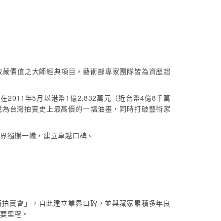
收藏價值之大師經典項目。藝術部專家團隊皆為資歷超
11年5月以港幣1億2,832萬元（近台幣4億8千萬
，成為台灣拍賣史上最高價的一幅油畫，同時打破藝術家
界獨樹一幟，建立卓越口碑。
萄酒拍賣會」，自此建立業界口碑，並與藏家累積多年良
要里程。