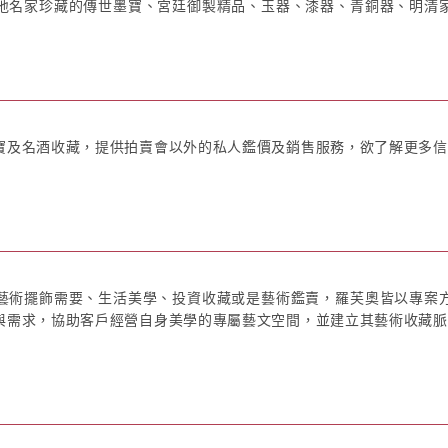
地名家珍藏的傳世墨寶、宮廷御製精品、玉器、漆器、青銅器、明清
及名酒收藏，提供拍賣會以外的私人鑑價及銷售服務，欲了解更多信息
藝術擺飾需要、生活美學、投資收藏或是藝術鑑賣，羅芙奧皆以專案
與需求，協助客戶經營自身美學的專屬藝文空間，並建立其藝術收藏脈