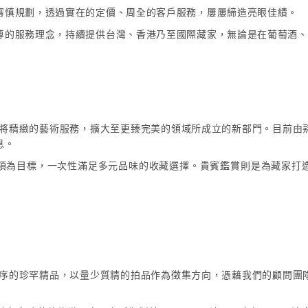
審慎規劃，透過實在的定價、周全的客戶服務，屢屢締造亮眼佳績。
尊的服務理念，持續提供台灣、香港乃至國際藏家，無論是在葡萄酒、
為了將精緻的藝術服務，擴大至更臻完美的領域所成立的新部門。目前由
息。
項為目標，一次性滿足多元品味的收藏選擇。貴賓鑑賞則是為藏家打
源有序的珍罕精品，以量少質精的拍品作為徵集方向，憑藉我們的顧問團