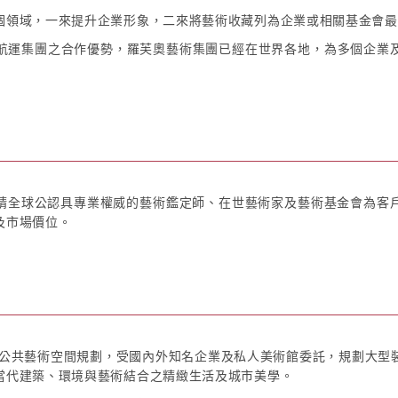
個領域，一來提升企業形象，二來將藝術收藏列為企業或相關基金會最
航運集團之合作優勢，羅芙奧藝術集團已經在世界各地，為多個企業
得以邀請全球公認具專業權威的藝術鑑定師、在世藝術家及藝術基金會為
及市場價位。
與公共藝術空間規劃，受國內外知名企業及私人美術館委託，規劃大型
當代建築、環境與藝術結合之精緻生活及城市美學。