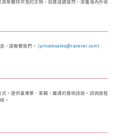
家具等獨特罕見的文物。拍賣成績斐然，深獲海內外收
，請聯繫我們。 (
privatesales@ravenel.com
)
方式，提供最專業、客觀、嚴謹的藝術諮詢。諮詢過程
絡。