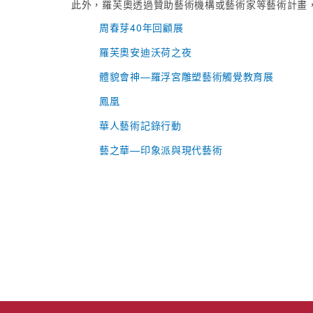
此外，羅芙奧透過贊助藝術機構或藝術家等藝術計畫
周春芽40年回顧展
羅芙奧安迪沃荷之夜
體貌會神—羅浮宮雕塑藝術觸覺教育展
鳳凰
華人藝術記錄行動
藝之華—印象派與現代藝術