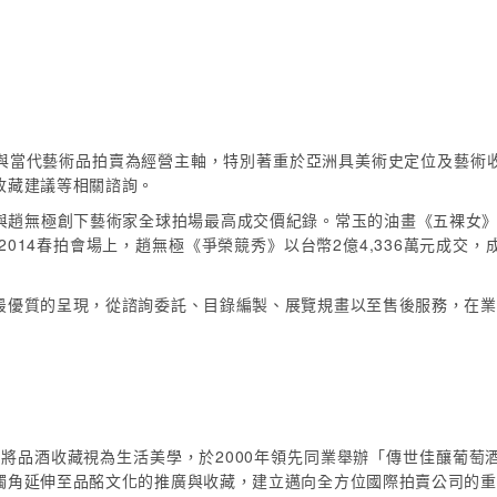
現代與當代藝術品拍賣為經營主軸，特別著重於亞洲具美術史定位及藝術
收藏建議等相關諮詢。
無極創下藝術家全球拍場最高成交價紀錄。常玉的油畫《五裸女》在20
2014春拍會場上，趙無極《爭榮競秀》以台幣2億4,336萬元成交
最優質的呈現，從諮詢委託、目錄編製、展覽規畫以至售後服務，在業
即將品酒收藏視為生活美學，於2000年領先同業舉辦「傳世佳釀葡
觸角延伸至品酩文化的推廣與收藏，建立邁向全方位國際拍賣公司的重