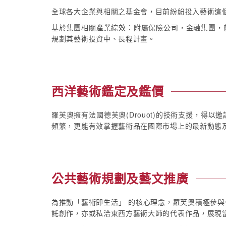
全球各大企業與相關之基金會，目前紛紛投入藝術這
基於集團相關產業綜效：附屬保險公司，金融集團，
規劃其藝術投資中、長程計畫。
西洋藝術鑑定及鑑價
羅芙奧擁有法國德芙奧(Drouot)的技術支援，
頻繁，更能有效掌握藝術品在國際市場上的最新動態
公共藝術規劃及藝文推廣
為推動「藝術即生活」 的核心理念，羅芙奧積極參
託創作，亦或私洽東西方藝術大師的代表作品，展現