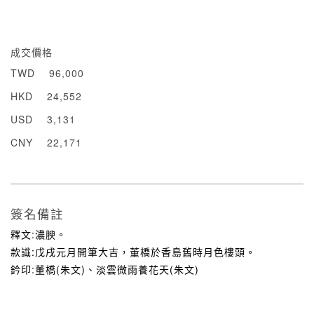
成交價格
TWD
96,000
HKD
24,552
USD
3,131
CNY
22,171
簽名備註
釋文:濃腴。
款識:戊戌元月開筆大吉，董橋於香島舊時月色樓頭。
鈐印:董橋(朱文)、淡雲微雨養花天(朱文)