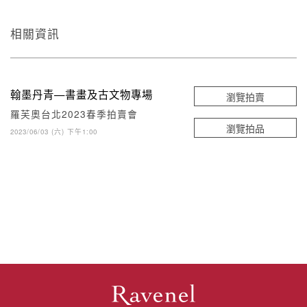
相關資訊
翰墨丹青—書畫及古文物專場
瀏覽拍賣
羅芙奧台北2023春季拍賣會
瀏覽拍品
2023/06/03 (六) 下午1:00