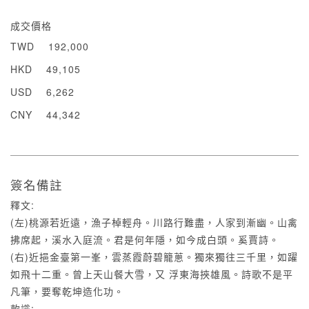
成交價格
TWD
192,000
HKD
49,105
USD
6,262
CNY
44,342
簽名備註
釋文:
(左)桃源若近遠，漁子棹輕舟。川路行難盡，人家到漸幽。山禽
拂席起，溪水入庭流。君是何年隱，如今成白頭。奚賈詩。
(右)近挹金臺第一峯，雲蒸霞蔚碧籠蔥。獨來獨往三千里，如躍
如飛十二重。曾上天山餐大雪，又 浮東海挾雄風。詩歌不是平
凡筆，要奪乾坤造化功。
款識: