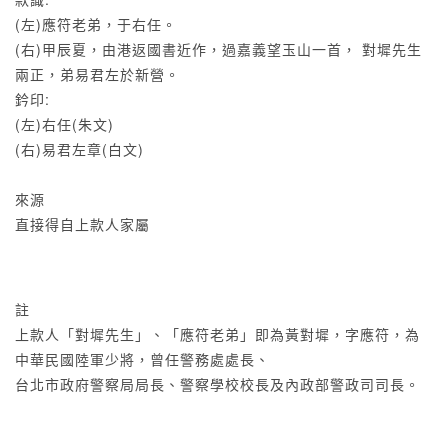
(左)應符老弟，于右任。
(右)甲辰夏，由港返國書近作，過嘉義望玉山一首， 對墀先生
兩正，弟易君左於新營。
鈐印:
(左)右任(朱文)
(右)易君左章(白文)
來源
直接得自上款人家屬
註
上款人「對墀先生」、「應符老弟」即為黃對墀，字應符，為
中華民國陸軍少將，曾任警務處處長、
台北市政府警察局局長、警察學校校長及內政部警政司司長。