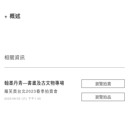
+ 概述
相關資訊
翰墨丹青—書畫及古文物專場
瀏覽拍賣
羅芙奧台北2023春季拍賣會
瀏覽拍品
2023/06/03 (六) 下午1:00