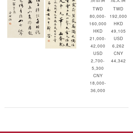
TWD
TWD
80,000-
192,000
160,000
HKD
HKD
49,105
21,000-
USD
42,000
6,262
USD
CNY
2,700-
44,342
5,300
CNY
18,000-
36,000