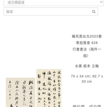
羅芙奧台北2023春
季拍賣會 628
行書書法（兩件一
組）
水墨 紙本 立軸
70 x 34 cm; 92.7 x
30 cm
預估價
成交價