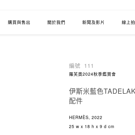
購買與售出
關於我們
新聞及影片
線上
編號
111
羅芙奧2024秋季鑑賞會
伊斯米藍色TADEL
配件
HERMÈS, 2022
25 w x 18 h x 9 d cm