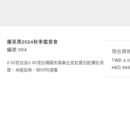
羅芙奧2024秋季鑑賞會
編號 004
預估價
TWD 4,0
2.03克拉及2.00克拉橢圓形莫桑比克紅寶石配鑽石耳
HKD 995
墜，未經加熱，附GRS證書