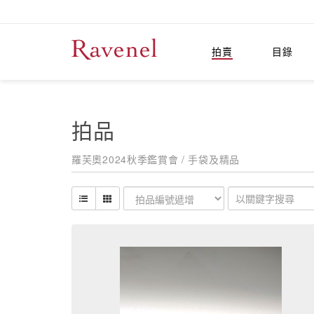
拍賣
目錄
拍品
羅芙奧2024秋季鑑賞會 / 手袋及精品