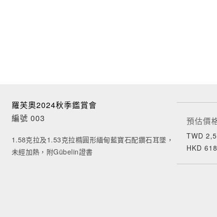
羅芙奧2024秋季鑑賞會
編號 003
預估價
TWD 2,5
1.58克拉及1.53克拉橢圓形緬甸藍寶石配鑽石耳墜，
HKD 618
未經加熱，附Gübelin證書