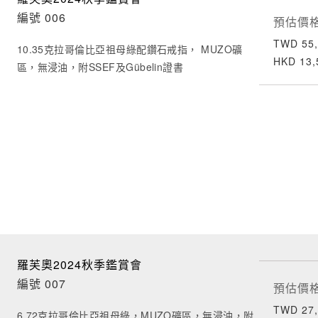
編號 006
預估價
TWD 55,
10.35克拉哥倫比亞祖母綠配鑽石戒指， MUZO礦
HKD 13,
區，無浸油，附SSEF及Gübelin證書
羅芙奧2024秋季鑑賞會
編號 007
預估價
TWD 27,
6.72克拉哥倫比亞祖母綠，MUZO礦區，無浸油，附