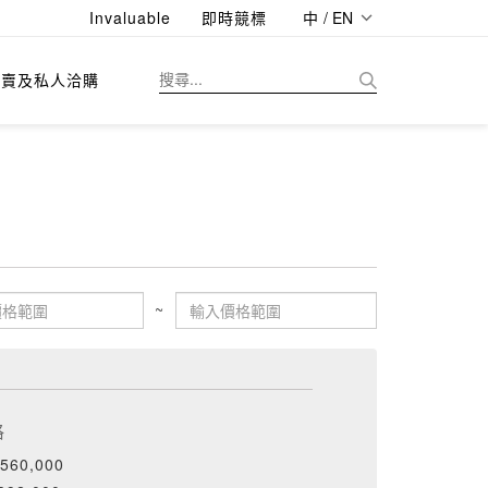
Invaluable
即時競標
中 / EN
拍賣及私人洽購
~
格
560,000