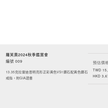
羅芙奧2024秋季鑑賞會
編號 009
預估價
TWD 15,
13.35克拉雷迪恩明亮形正彩黃色VS1鑽石配黃色鑽石
HKD 3,6
戒指，附GIA證書