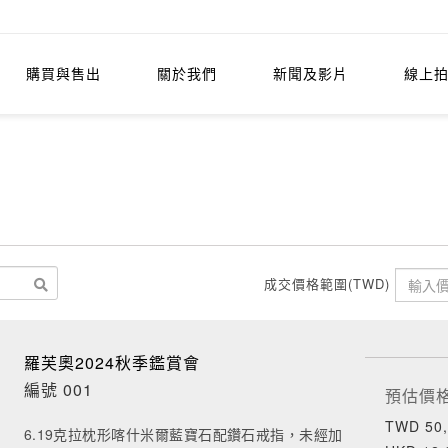
購買與售出
關於我們
新聞及影片
線上
成交價格範圍(TWD)
羅芙奧2024秋季鑑賞會
編號 001
預估價
TWD 50,
6.19克拉枕形喀什米爾藍寶石配鑽石戒指，未經加