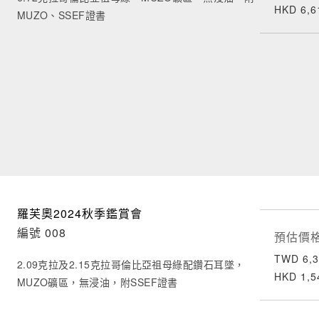
HKD 6,6
MUZO、SSEF證書
羅芙奧2024秋季鑑賞會
編號 008
預估價
TWD 6,3
2.09克拉及2.15克拉哥倫比亞祖母綠配鑽石耳墜，
HKD 1,5
MUZO礦區，無浸油，附SSEF證書