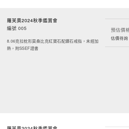
羅芙奧2024秋季鑑賞會
編號 005
預估價
估價待詢
8.06克拉枕形莫桑比克紅寶石配鑽石戒指，未經加
熱，附SSEF證書
羅芙奧2024秋季鑑賞會