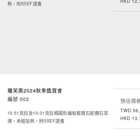
HKD 12,
熱，附SSEF證書
羅芙奧2024秋季鑑賞會
編號 002
預估價
TWD 56,
10.51克拉及10.01克拉橢圓形緬甸藍寶石配鑽石耳
HKD 13,
環，未經加熱，附SSEF證書