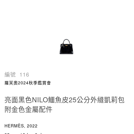
編號
116
羅芙奧2024秋季鑑賞會
亮面黑色NILO鱷魚皮25公分外縫凱莉包
附金色金屬配件
HERMÈS, 2022