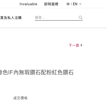
Invaluable
即時競標
中 / EN
拍賣及私人洽購
下一頁
彩綠色IF內無瑕鑽石配粉紅色鑽石
成交價格