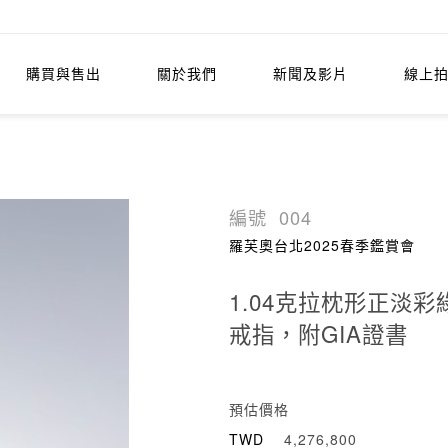
購買與售出
關於我們
新聞及影片
線上
編號
004
羅芙奧台北2025春季鑑賞會
1.04克拉枕形正淡
戒指，附GIA證書
預估價格
TWD
4,276,800