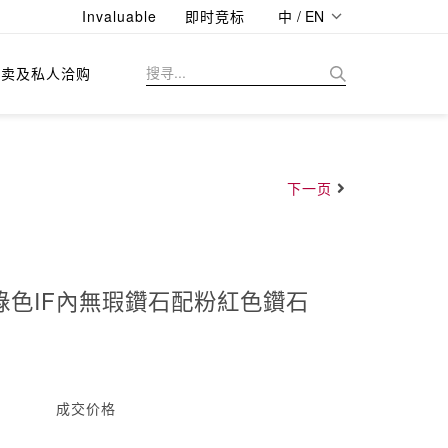
Invaluable
即时竞标
中 / EN
拍卖及私人洽购
下一页
彩綠色IF內無瑕鑽石配粉紅色鑽石
成交价格