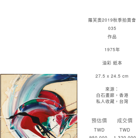
羅芙奧2019秋季拍賣會
035
作品
1975年
油彩 紙本
27.5 x 24.5 cm
來源：
白石畫廊，香港
私人收藏，台灣
預估價
成交價
TWD
TWD
950,000-
1,320,000