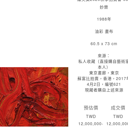
妙樂
1988年
油彩 畫布
60.5 x 73 cm
來源：
私人收藏（直接購自藝術
本人）
東京畫廊，東京
蘇富比拍賣，香港，2017
4月2日，編號621
現藏者購自上述來源
預估價
成交價
TWD
TWD
12,000,000-
12,000,00