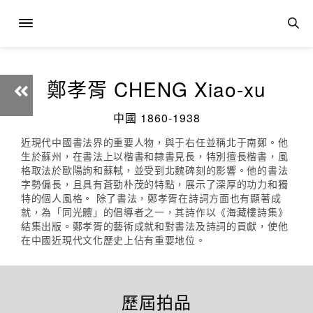
鄭孝胥 CHENG Xiao-xu
中國 1860-1938
近現代中國書法界的重要人物，與于右任並稱北于南鄭。他
生於蘇州，在書法上以楷書和隸書見長，特別擅長楷書，風
格取法於歐陽詢和蘇軾，並受到北魏碑刻的影響。他的書法
字勢偏長，且具有蒼勁朴茂的特點，展示了深厚的功力和獨
特的個人風格。 除了書法，鄭孝胥在詩詞方面也有顯著成
就，為「同光體」的倡導者之一，其詩作以《海藏樓詩集》
結集出版。鄭孝胥的藝術成就和對書法及詩詞的貢獻，使他
在中國近現代文化歷史上佔有重要地位。
歷屆拍品