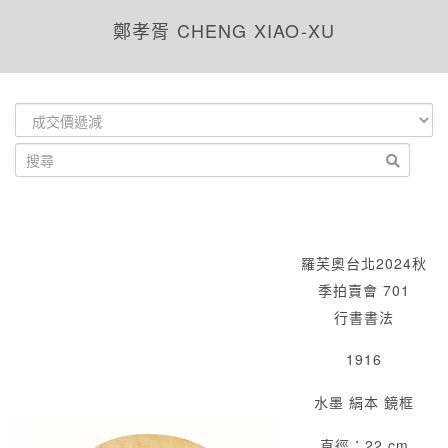
鄭孝胥 CHENG XIAO-XU
羅芙奧台北2024秋
季拍賣會 701
行書書法
1916
水墨 絹本 鏡框
直徑：22 cm