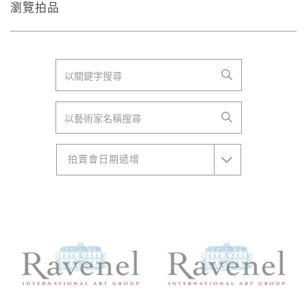
瀏覽拍品
拍賣會日期遞增