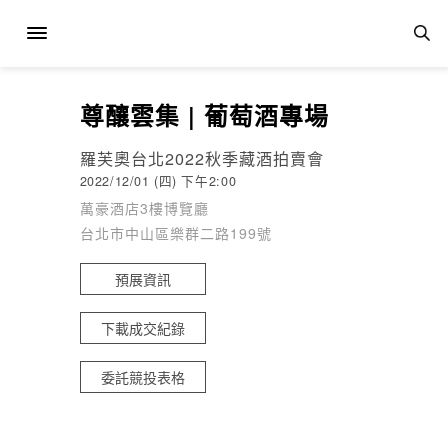
尊釀雲集 | 葡萄酒專場
羅芙奧台北2022秋季藏酒拍賣會
2022/12/01 (四) 下午2:00
萬豪酒店3樓博覽廳
台北市中山區樂群二路199號
預展資訊
下載成交紀錄
委託競投表格