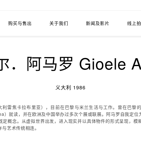
购买与售出
关于我们
新闻及影片
线上
．阿马罗 Gioele A
义大利 1986
年生于义大利雷焦卡拉布里亚），目前在巴黎与米兰生活与工作。曾在巴黎的拉
ecture Mediterranea）就读，并在欧洲及中国举办过多次个展或联展。
既定概念。从虚拟世界出发，进入现实并以具体物件的形式呈现，模
作与艺术传统相连。