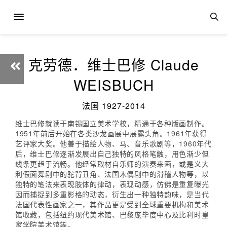
克劳德．维士巴修 Claude
WEISBUCH
法国 1927-2014
维士巴修就读于南锡国立美术学校，精通于各种版画制作。
1951年前后开始在各类沙龙画展中展露头角。1961年获得
艺评家大奖。他善于描绘人物、马、音乐歌剧等，1960年代
后，维士巴修逐渐发展出自己独特的风格笔触，用色渐少但
线条更趋于流畅。他经常取材自乐师的演奏来画，或是义大
利假面舞剧中的驼背丑角、法国木偶剧中的滑稽人物等，以
独特的笔法来表现肢体的律动，表现动感，仿佛是重复曝光
因而捕捉到多重影格的动态，衍生出一种独特韵味，是当代
法国代表性画家之一，其作品更是受到全球重要机构和美术
馆收藏，包括纽约现代美术馆、巴黎庞毕度中心及比利时皇
家学院美术馆等。