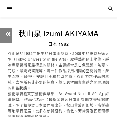
秋山泉 Izumi AKIYAMA
日本 1982
秋山泉於1982年出生於日本山梨縣，2009年於東京藝術大
學（Tokyo University of the Arts）取得藝術碩士學位。靜
物畫是藝術家最擅長的題材，主題經常是白色瓷盤、茶壺、
花瓶、蠟燭或窗簾等。每一件作品採用相同的空間背景，產
生沉默、緩慢、安靜且柔和的時間感。秋山力求作品的單
純，去除所有非必要的訊息，並反思空間與主體之間最理想
的和諧狀態。
藝術家曾獲東京藝術俱樂部「Art Award Next Ⅱ 2012」評
審團獎，作品也為班尼頓基金會及日本山梨縣立美術館收
藏。除了積極於日本國內展出外，秋山曾於新加坡、洛杉磯
等地舉行個展，也多次參與紐約、倫敦、菲律賓及巴塞爾等
國際藝術博覽會和聯展。