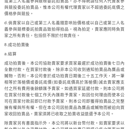
或第三人名義參與競標委託拍賣品，亦不得聘請任何人代賣家參
與競投委託拍賣品，惟本公司有權代理賣家以不超過委託底價之
價格參與競投。
d.倘賣家以自己或第三人名義隨意哄抬價格或以自己或第三人名
義參與競標委託拍賣品致拍得拍品，視為拍定，賣家應同時負買
家之所有責任，包括但不限於付款責任。
8.成功拍賣後
a.結算
成功拍賣後，本公司協助賣家要求買家最遲於成功拍賣後七日內
全數付款。在買家付款後，除非本公司收到通知拍賣品為贋品或
贓物，否則，本公司會於成功拍賣日期後三十五工作天，將一筆
相等於落槌價或委託底價(如委託底價高於落槌價)減去賣家應支
付之所有費用後餘額匯予賣家。如遇買家延遲付款，則本公司將
在買家付款後七個工作天內匯款予賣家。如因任何理由而使本公
司在買家付款前即已付款予賣家，則本公司即獲得拍賣品之完整
擁有權與所有權。但在本公司因拍賣品為贋品或贓物而被迫向買
家收回拍賣品，賣家須將已收取之拍賣收益退還予本公司。
除賣家另有書面指示外，本公司將以新台幣付款。如賣家要求以