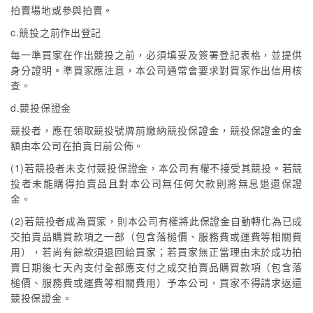
拍賣場地或參與拍賣。
c.競投之前作出登記
每一準買家在作出競投之前，必須填妥及簽署登記表格，並提供
身分證明。準買家應注意，本公司通常會要求對買家作出信用核
查。
d.競投保證金
競投者，應在領取競投號牌前繳納競投保證金，競投保證金的金
額由本公司在拍賣日前公佈。
(1)若競投者未支付競投保證金，本公司有權不接受其競投。若競
投者未能購得拍賣品且對本公司無任何欠款則將無息退還保證
金。
(2)若競投者成為買家，則本公司有權將此保證金自動轉化為已成
交拍賣品購買款項之一部（包含落槌價、服務費或運費等相關費
用），若尚有餘款須退回給買家；若買家無正當理由未於成功拍
賣日期後七天內支付全部應支付之成交拍賣品購買款項（包含落
槌價、服務費或運費等相關費用）予本公司，買家不得請求返還
競投保證金。