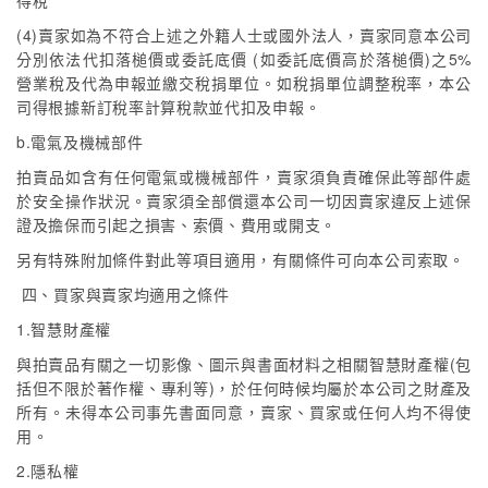
得稅
(4)賣家如為不符合上述之外籍人士或國外法人，賣家同意本公司
分別依法代扣落槌價或委託底價 (如委託底價高於落槌價)之5%
營業稅及代為申報並繳交稅捐單位。如稅捐單位調整稅率，本公
司得根據新訂稅率計算稅款並代扣及申報。
b.電氣及機械部件
拍賣品如含有任何電氣或機械部件，賣家須負責確保此等部件處
於安全操作狀況。賣家須全部償還本公司一切因賣家違反上述保
證及擔保而引起之損害、索價、費用或開支。
另有特殊附加條件對此等項目適用，有關條件可向本公司索取。
四、買家與賣家均適用之條件
1.智慧財產權
與拍賣品有關之一切影像、圖示與書面材料之相關智慧財產權(包
括但不限於著作權、專利等)，於任何時候均屬於本公司之財產及
所有。未得本公司事先書面同意，賣家、買家或任何人均不得使
用。
2.隱私權