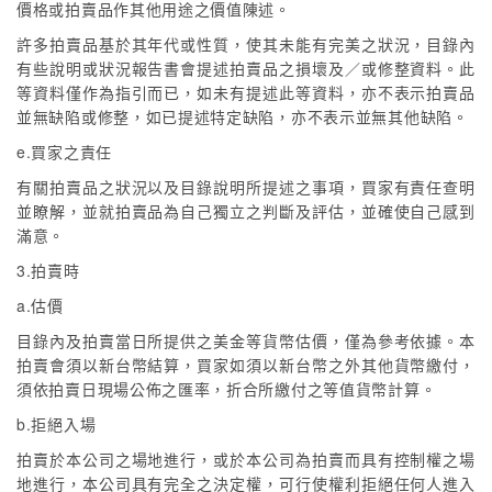
價格或拍賣品作其他用途之價值陳述。
許多拍賣品基於其年代或性質，使其未能有完美之狀況，目錄內
有些說明或狀況報告書會提述拍賣品之損壞及／或修整資料。此
等資料僅作為指引而已，如未有提述此等資料，亦不表示拍賣品
並無缺陷或修整，如已提述特定缺陷，亦不表示並無其他缺陷。
e.買家之責任
有關拍賣品之狀況以及目錄說明所提述之事項，買家有責任查明
並瞭解，並就拍賣品為自己獨立之判斷及評估，並確使自己感到
滿意。
3.拍賣時
a.估價
目錄內及拍賣當日所提供之美金等貨幣估價，僅為參考依據。本
拍賣會須以新台幣結算，買家如須以新台幣之外其他貨幣繳付，
須依拍賣日現場公佈之匯率，折合所繳付之等值貨幣計算。
b.拒絕入場
拍賣於本公司之場地進行，或於本公司為拍賣而具有控制權之場
地進行，本公司具有完全之決定權，可行使權利拒絕任何人進入