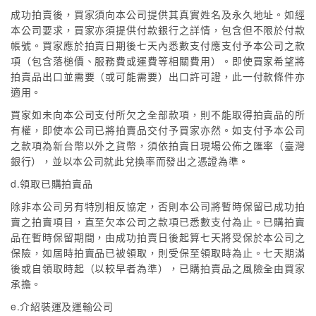
成功拍賣後，買家須向本公司提供其真實姓名及永久地址。如經
本公司要求，買家亦須提供付款銀行之詳情，包含但不限於付款
帳號。買家應於拍賣日期後七天內悉數支付應支付予本公司之款
項（包含落槌價、服務費或運費等相關費用）。即使買家希望將
拍賣品出口並需要（或可能需要）出口許可證，此一付款條件亦
適用。
買家如未向本公司支付所欠之全部款項，則不能取得拍賣品的所
有權，即使本公司已將拍賣品交付予買家亦然。如支付予本公司
之款項為新台幣以外之貨幣，須依拍賣日現場公佈之匯率（臺灣
銀行），並以本公司就此兌換率而發出之憑證為準。
d.領取已購拍賣品
除非本公司另有特別相反協定，否則本公司將暫時保留已成功拍
賣之拍賣項目，直至欠本公司之款項已悉數支付為止。已購拍賣
品在暫時保留期間，由成功拍賣日後起算七天將受保於本公司之
保險，如屆時拍賣品已被領取，則受保至領取時為止。七天期滿
後或自領取時起（以較早者為準），已購拍賣品之風險全由買家
承擔。
e.介紹裝運及運輸公司