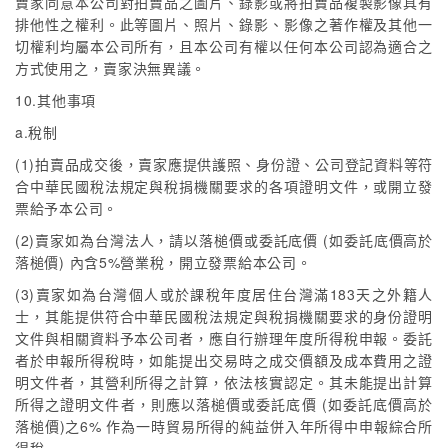
賣家同意本公司對拍賣品之圖片、錄影或將拍賣品複製影像具有
排他性之權利。此等圖片、照片、錄影、影像之著作權及其他一
切權利均屬本公司所有，且本公司有權以任何本公司認為適合之
方式使用之，賣家決無異議。
10.其他事項
a.稅制
(1)拍賣品成交後，賣家應提供護照、身份證、公司登記資料等符
合中華民國稅法規定與稅捐機關要求的各項證明文件，或開立發
票給予本公司。
(2)賣家如為台灣法人，請以落槌價或委託底價 (如委託底價高於
落槌價) 內含5%營業稅，開立發票給本公司。
(3)賣家如為台灣個人或於課稅年度居住台灣滿183天之外籍人
士，其能提供符合中華民國稅法規定與稅捐機關要求的身份證明
文件與相關資料予本公司者，應自行辦理年度所得稅申報。委託
者於申報所得稅時，如能提出交易時之成交價額及成本費用之證
明文件者，其營利所得之計算，依法核實認定。其未能提出計算
所得之證明文件者，則應以落槌價或委託底價 (如委託底價高於
落槌價)之6% 作為一時貿易所得的純益併入年所得中申報綜合所