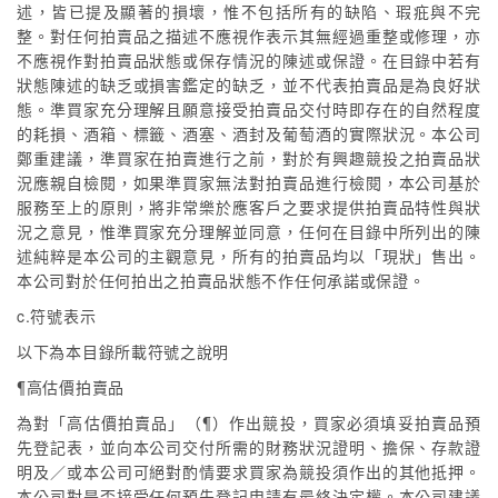
述，皆已提及顯著的損壞，惟不包括所有的缺陷、瑕疪與不完
整。對任何拍賣品之描述不應視作表示其無經過重整或修理，亦
不應視作對拍賣品狀態或保存情況的陳述或保證。在目錄中若有
狀態陳述的缺乏或損害鑑定的缺乏，並不代表拍賣品是為良好狀
態。準買家充分理解且願意接受拍賣品交付時即存在的自然程度
的耗損、酒箱、標籤、酒塞、酒封及葡萄酒的實際狀況。本公司
鄭重建議，準買家在拍賣進行之前，對於有興趣競投之拍賣品狀
況應親自檢閱，如果準買家無法對拍賣品進行檢閱，本公司基於
服務至上的原則，將非常樂於應客戶之要求提供拍賣品特性與狀
況之意見，惟準買家充分理解並同意，任何在目錄中所列出的陳
述純粹是本公司的主觀意見，所有的拍賣品均以「現狀」售出。
本公司對於任何拍出之拍賣品狀態不作任何承諾或保證。
c.符號表示
以下為本目錄所載符號之說明
¶高估價拍賣品
為對「高估價拍賣品」（¶）作出競投，買家必須填妥拍賣品預
先登記表，並向本公司交付所需的財務狀況證明、擔保、存款證
明及／或本公司可絕對酌情要求買家為競投須作出的其他抵押。
本公司對是否接受任何預先登記申請有最終決定權。本公司建議