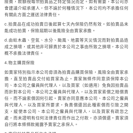
險費，款額視每宗拍賣品之特定情況而定。如有需要，本公司亦
會建議介紹承運人，但不論於何種情況下，本公司均不承擔任何
有關此方面之運送法律責任。
c.拍賣品在成功拍賣日後起算七天內保險仍然有效。如拍賣品未
能成功拍賣，保險屆期以後風險全由賣家承擔。
d.由蛀木蟲、空氣、水分、颱風、地震等天災情況而對拍賣品造
成之損壞，或其他非可歸責於本公司之事由所致之損壞，本公司
概不承擔法律責任。
4.物主購買保險
如賣家特別指示本公司毋須為拍賣品購買保險，風險全由賣家承
擔，直至拍賣品交付給買家為止。賣家無條件同意須保障本公
司、本公司之僱員與代理人，以及買家（如適用）免負因拍賣品
而針對本公司、本公司之僱員與代理人，以及買家索償之賠償責
任，而不論索償因何引起。賣家亦同意應本公司、本公司之僱員
與代理人，以及買家所要求，負責償還因此種索償而引致之開
支，縱使本公司、本公司之僱員與代理人，以及買家有疏忽之
處，而未證明有任何法律責任而作出之付款，亦須償還。賣家須
自行將本條條款揭露予賣家之承保人。