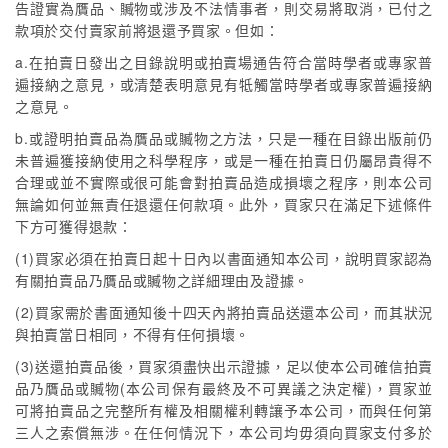
告證實為贋品、贓物或涉及不法情事者，則交易將取消，已付之
款項於交付賣家前將退還予買家。但如：
a.在拍賣日發出之目錄說明或拍賣場通告符合當時學者或專家普
遍接納之意見，或清楚表明意見有牴觸當時學者或專家普遍接納
之意見。
b.或證明拍賣品為贋品或贓物之方法，只是一種在目錄出版前仍
未普遍獲接納使用之科學程序，或是一種在拍賣日仍屬昂貴得不
合理或並不實際或很可能會對拍賣品造成損壞之程序，則本公司
無論如何並無責任退還任何款項。此外，買家只在滿足下述條件
下方可獲得退款：
(1)買家必須在拍賣日起十日內以書面通知本公司，說明買家認為
有關拍賣品乃贋品或贓物之詳細理由及證據。
(2)買家需於書面通知後十四天內將拍賣品送還本公司，而其狀況
與拍賣當日相同，不得有任何損壞。
(3)送還拍賣品後，買家須盡快出示證據，足以使本公司確信拍賣
品乃贋品或贓物(本公司保有最終及不可異議之決定權)，買家並
可將拍賣品之完整所有權及相關權利轉讓予本公司，而與任何第
三人之索償無涉。在任何情況下，本公司均毋須向買家支付多於