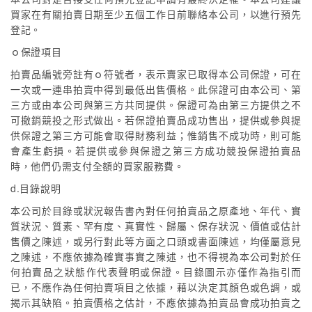
買家在有關拍賣日期至少五個工作日前聯絡本公司，以進行預先
登記。
ｏ保證項目
拍賣品編號旁註有ｏ符號者，表示賣家已取得本公司保證，可在
一次或一連串拍賣中得到最低出售價格。此保證可由本公司、第
三方或由本公司與第三方共同提供。保證可為由第三方提供之不
可撤銷競投之形式做出。若保證拍賣品成功售出，提供或參與提
供保證之第三方可能會取得財務利益；惟銷售不成功時，則可能
會產生虧損。若提供或參與保證之第三方成功競投保證拍賣品
時，他們仍需支付全額的買家服務費。
d.目錄說明
本公司於目錄或狀況報告書內對任何拍賣品之原產地、年代、實
質狀況、質素、罕有度、真實性、歸屬、保存狀況、價值或估計
售價之陳述，或另行對此等方面之口頭或書面陳述，均僅屬意見
之陳述，不應依據為確實事實之陳述，也不得視為本公司對於任
何拍賣品之狀態作代表聲明或保證。目錄圖示亦僅作為指引而
已，不應作為任何拍賣項目之依據，藉以決定其顏色或色調，或
揭示其缺陷。拍賣價格之估計，不應依據為拍賣品會成功拍賣之