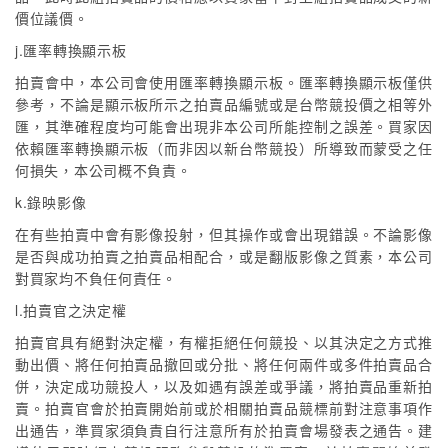
價位議價。
j.匯率轉換顯示板
拍賣會中，本公司會使用匯率轉換顯示板。匯率轉換顯示板僅供
參考，不論是顯示板所示之拍賣品編號或是台幣競投價之相等外
匯，其準確程度均可能會出現非本公司所能控制之誤差。買家因
依賴匯率轉換顯示板（而非因以新台幣競投）所導致而蒙受之任
何損失，本公司概不負責。
k.錄映影像
在有些拍賣中會有影像投射，但其操作或會出現錯誤。不論影像
是否與成功拍賣之拍賣品相配合，或是翻版影像之質素，本公司
對買家均不負任何責任。
l.拍賣官之決定權
拍賣官具有絕對決定權，有權拒絕任何競投、以其決定之方式推
動出價、將任何拍賣品撤回或分批、將任何兩件或多件拍賣品合
併，決定成功競投人，以及如遇有誤差或爭議，將拍賣品重新拍
賣。拍賣官會於拍賣開始前或於相關拍賣品競標前對注意事項作
出通告，準買家須負責自行注意所有於拍賣會場發表之通告。建