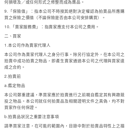
何損壞及／或任何形式之修整而成為膺品。
9.「保險值」：指本公司不時按其絕對決定權認為拍賣品所應購
買之保險之價值（不論保險是否由本公司安排購買）。
10.「賣家服務費」：指賣家應支付本公司之費用。
二、買家
1.本公司作為賣家代理人
本公司作為賣家代理人之身分行事。除另行協定外，在本公司之
拍賣中成功拍賣之物品，即產生賣家通過本公司之代理與買家達
成之合約。
2.拍賣前
a.鑑定物品
本公司鄭重建議，準買家應於拍賣進行之前親自鑑定其有興趣競
投之物品。本公司就任何拍賣品及相關證明文件之真偽，均不對
買家作任何保證。
b.拍賣品狀況之重要注意事項
請準買家注意，在可能的範圍內，目錄中對於拍賣品特性上之描