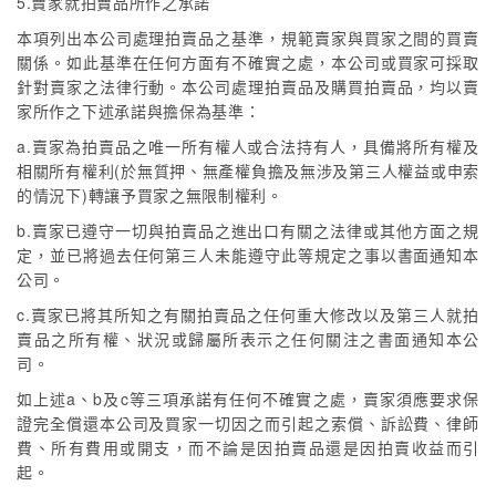
5.賣家就拍賣品所作之承諾
本項列出本公司處理拍賣品之基準，規範賣家與買家之間的買賣
關係。如此基準在任何方面有不確實之處，本公司或買家可採取
針對賣家之法律行動。本公司處理拍賣品及購買拍賣品，均以賣
家所作之下述承諾與擔保為基準：
a.賣家為拍賣品之唯一所有權人或合法持有人，具備將所有權及
相關所有權利(於無質押、無產權負擔及無涉及第三人權益或申索
的情況下)轉讓予買家之無限制權利。
b.賣家已遵守一切與拍賣品之進出口有關之法律或其他方面之規
定，並已將過去任何第三人未能遵守此等規定之事以書面通知本
公司。
c.賣家已將其所知之有關拍賣品之任何重大修改以及第三人就拍
賣品之所有權、狀況或歸屬所表示之任何關注之書面通知本公
司。
如上述a、b及c等三項承諾有任何不確實之處，賣家須應要求保
證完全償還本公司及買家一切因之而引起之索償、訴訟費、律師
費、所有費用或開支，而不論是因拍賣品還是因拍賣收益而引
起。