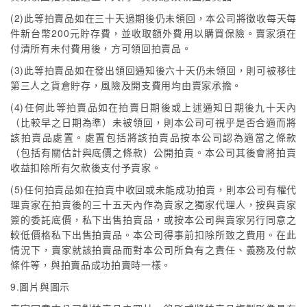
(2)此等拍賣品如在三十天過期後仍未領回，本公司將徵收每天每
件新台幣200元貯存費，並收取額外費用以購買保險。賣家須在
付清所有未付費用後，方可領回拍賣品。
(3)此等拍賣品如在發出領回通知後六十天仍未領回，則可被移往
第三人之貨倉貯存，風險及開支費用均由賣家承擔。
(4)任何此等拍賣品如在拍賣日期後或上述通知日期後九十天內
（比較早之日期為準）未被領回，則本公司可視乎是否合適而將
該拍賣品處置。處置包括將該拍賣品按本公司認為適當之條款
（包括有關估計與底價之條款）公開拍賣。本公司其後會將拍賣
收益扣除所有欠款後支付予賣家。
(5)任何拍賣品如在拍賣中收回或未能成功拍賣，則本公司有權代
理賣家在拍賣後的三十五天內作為賣家之獨家代理人，按與賣家
簽的委託底價，私下出售拍賣品，或按本公司與賣家另行同意之
較低價格私下出售拍賣品。本公司得事前扣除所致之費用。在此
情況下，賣家就該拍賣品而對本公司所負有之責任、義務及付款
條件等，與拍賣品成功拍賣時一樣。
9.圖片與圖示