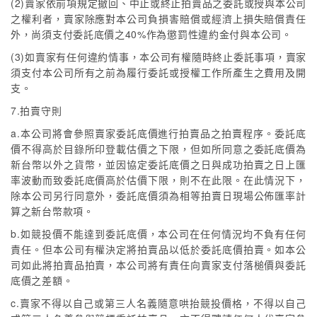
(2)賣家依前項規定撤回、中止或終止拍賣品之委託或授與本公司
之權利者，賣家除應對本公司負損害賠償或經濟上損失賠償責任
外，尚須支付委託底價之40%作為懲罰性違約金付與本公司。
(3)如賣家有任何違約情事，本公司有權隨時終止委託事項，賣家
須支付本公司所有之前為履行委託或授權工作所產生之費用及開
支。
7.拍賣守則
a.本公司將會參照賣家委託底價進行拍賣品之拍賣程序。委託底
價不得高於目錄所印登載估價之下限，但如所同意之委託底價為
新台幣以外之貨幣，並因協定委託底價之日與成功拍賣之日上匯
率波動而致委託底價高於估價下限，則不在此限。在此情況下，
除本公司另行同意外，委託底價須為相等拍賣日現場公佈匯率計
算之新台幣款項。
b.如競投價不能達到委託底價，本公司在任何情況均不負有任何
責任。但本公司有權決定將拍賣品以低於委託底價拍賣。如本公
司如此將拍賣品拍賣，本公司將有責任向賣家支付落槌價與委託
底價之差額。
c.賣家不得以自己或第三人名義隨意哄抬競投價格，不得以自己