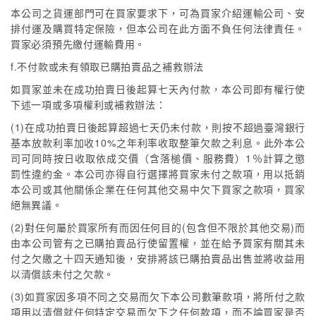
本公司之貨運部門可在買家要求下，可為買家介紹運輸公司、安
排付運及購買特定保險，但本公司在此方面不負任何法律責任。
買家必須預先繳付運輸費用。
f.不付款或未有領取已購拍賣品之補救辦法
如買家並未在成功拍賣日後起算七天內付款，本公司即有權行使
下述一項或多項權利或補救辦法：
(1)在成功拍賣日後起算超過七天仍未付款，則按不超過臺灣銀行
基本放款利率加收10%之年利率收取整筆欠款之利息。此外本公
司可同時按日收取依成交價（含落槌價、服務費）1％計算之懲
罰性違約金。本公司亦得自行選擇將買家未付之款項，用以抵銷
本公司或其他關係企業在任何其他交易中欠下買家之款項，買家
絕無異議。
(2)對任何屬於買家所有而因任何目的(包含但不限於其他交易)而
由本公司管有之已購拍賣品行使留置權，並在給予買家有關其未
付之欠繳之十四天通知後，安排將該已購拍賣品出售並將收益用
以清償該未付之欠款。
(3)如買家因多項不同之交易而欠下本公司數筆款項，將所付之款
項用以清償就任何特定交易而欠下之任何款項，而不論買家是否