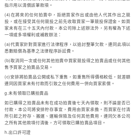
指示用以清償該筆款項。
(4)在將來的任何拍賣中，拒絕買家作出或由他人代其作出之競
投，或在接受其任何競投之前先收取買家一筆競投保證金。如買
家未有在三十五天內付款，本公司除上述辦法外，另有權為下述
一項或多項權利或補救辦法：
(a)代賣家針對買家進行法律程序，以追討整筆欠款，連同此項以
悉數賠償為基準之法律程序訴訟費。
(b)取消同一次或任何其他拍賣中買家競投得之拍賣品或任何其他
售予買家之拍賣品交易。
(c)安排將拍賣品公開或私下重售，如重售所得價格較低，就差額
連同因買家未有付款而引致之任何費用一併向買家索償。
g.未有領取已購拍賣品
如已購得之拍賣品未有在成功拍賣後七天內領取，則不論是否已
付款，本公司將安排貯存事宜，費用由買家承擔。而買家在付清
所引起之貯存、搬運、運輸保險及任何其他費用，連同欠本公司
之所有其他款項付清後，方可領取已購拍賣品項目。
h.出口許可證