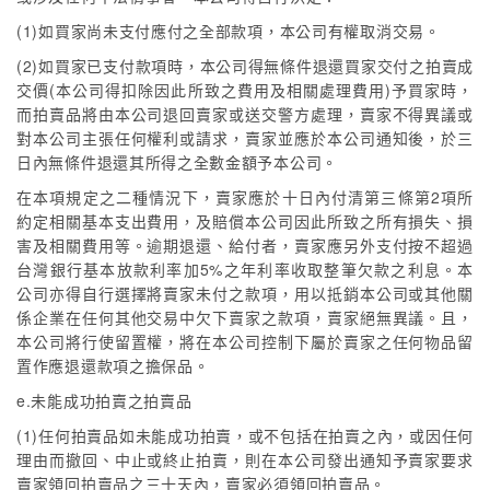
(1)如買家尚未支付應付之全部款項，本公司有權取消交易。
(2)如買家已支付款項時，本公司得無條件退還買家交付之拍賣成
交價(本公司得扣除因此所致之費用及相關處理費用)予買家時，
而拍賣品將由本公司退回賣家或送交警方處理，賣家不得異議或
對本公司主張任何權利或請求，賣家並應於本公司通知後，於三
日內無條件退還其所得之全數金額予本公司。
在本項規定之二種情況下，賣家應於十日內付清第三條第2項所
約定相關基本支出費用，及賠償本公司因此所致之所有損失、損
害及相關費用等。逾期退還、給付者，賣家應另外支付按不超過
台灣銀行基本放款利率加5%之年利率收取整筆欠款之利息。本
公司亦得自行選擇將賣家未付之款項，用以抵銷本公司或其他關
係企業在任何其他交易中欠下賣家之款項，賣家絕無異議。且，
本公司將行使留置權，將在本公司控制下屬於賣家之任何物品留
置作應退還款項之擔保品。
e.未能成功拍賣之拍賣品
(1)任何拍賣品如未能成功拍賣，或不包括在拍賣之內，或因任何
理由而撤回、中止或終止拍賣，則在本公司發出通知予賣家要求
賣家領回拍賣品之三十天內，賣家必須領回拍賣品。