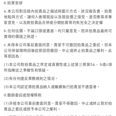
6.拍賣安排
a.本公司對目錄內拍賣品之描述與圖示方式、狀況報告書、拍賣
地點與方式、讓何人進場競投以及競投價之接受、是否應尋求專
家意見，以及將拍賣品合併或分開拍賣等均有完全之決定權
b.任何估價，不論口頭或書面，均只屬意見，而非拍賣品最終可
賣得的價錢之保證。
c.未得本公司事前書面同意，賣家不可撤回拍賣品之委託。但本
公司保留隨時因後述原因而撤回、中止或終止拍賣品之權利。此
等原因為：
(1)本公司對拍賣品之界定或真實性或上述第三條第5a、 b或c項
所指陳述之準確性有懷疑。
(2)有任何違反業務規則之情況。
(3)本公司認定將拍賣品納入或繼續執行拍賣並不適當者。
d.撤銷委託或授權條款
(1)非經本公司事前書面同意，賣家不得撤回、中止或終止對於拍
賣品之委託或授予本公司之權利。