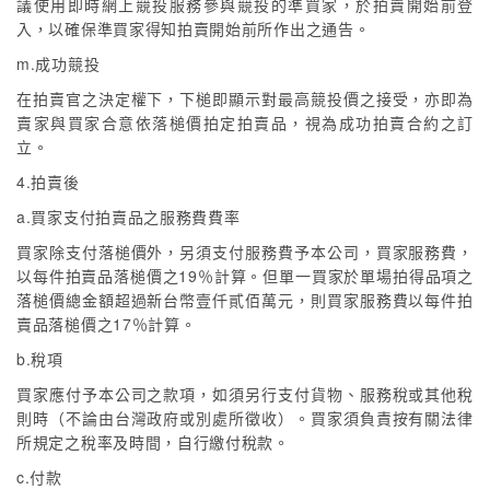
議使用即時網上競投服務參與競投的準買家，於拍賣開始前登
入，以確保準買家得知拍賣開始前所作出之通告。
m.成功競投
在拍賣官之決定權下，下槌即顯示對最高競投價之接受，亦即為
賣家與買家合意依落槌價拍定拍賣品，視為成功拍賣合約之訂
立。
4.拍賣後
a.買家支付拍賣品之服務費費率
買家除支付落槌價外，另須支付服務費予本公司，買家服務費，
以每件拍賣品落槌價之19％計算。但單一買家於單場拍得品項之
落槌價總金額超過新台幣壹仟貳佰萬元，則買家服務費以每件拍
賣品落槌價之17％計算。
b.稅項
買家應付予本公司之款項，如須另行支付貨物、服務稅或其他稅
則時（不論由台灣政府或別處所徵收）。買家須負責按有關法律
所規定之稅率及時間，自行繳付稅款。
c.付款