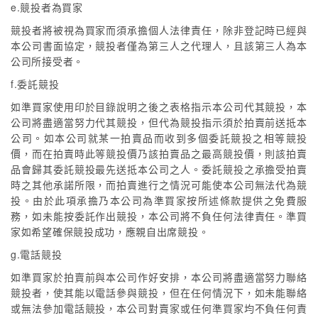
e.競投者為買家
競投者將被視為買家而須承擔個人法律責任，除非登記時已經與
本公司書面協定，競投者僅為第三人之代理人，且該第三人為本
公司所接受者。
f.委託競投
如準買家使用印於目錄說明之後之表格指示本公司代其競投，本
公司將盡適當努力代其競投，但代為競投指示須於拍賣前送抵本
公司。如本公司就某一拍賣品而收到多個委託競投之相等競投
價，而在拍賣時此等競投價乃該拍賣品之最高競投價，則該拍賣
品會歸其委託競投最先送抵本公司之人。委託競投之承擔受拍賣
時之其他承諾所限，而拍賣進行之情況可能使本公司無法代為競
投。由於此項承擔乃本公司為準買家按所述條款提供之免費服
務，如未能按委託作出競投，本公司將不負任何法律責任。準買
家如希望確保競投成功，應親自出席競投。
g.電話競投
如準買家於拍賣前與本公司作好安排，本公司將盡適當努力聯絡
競投者，使其能以電話參與競投，但在任何情況下，如未能聯絡
或無法參加電話競投，本公司對賣家或任何準買家均不負任何責