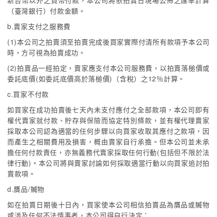
新台幣以外之貨幣付款，本公司將依拍賣日現場公佈之匯率計算
（臺灣銀行）付款金額。
b.賣家支付之服務費
(1)本公司之拍賣須至拍賣完成後買家實際付清所有款項予本公司
時，方可視為拍賣成功。
(2)拍賣品一經拍定，賣家應支付本公司服務費，以拍賣落槌價或
委託底價(如委託底價高於落槌價)（含稅）之12％計算。
c.買家不付款
如買家在成功拍賣後七天內未支付應付之全部款項，本公司即有
權代賣家就付款、貯存與保險而協定特別條款，並有權代理賣家
採取本公司認為適當的任何步驟以向買家收取其應付之款項，因
而產生之相關費用及損害，概由賣家自行承擔。但本公司並未承
擔任何付款責任，亦無義務代賣家採取任何行動(包括但不限於法
律行動)。本公司將與賣家討論如何採取適當行動以向買家追討拍
賣款項。
d.贋品/贓物
如在拍賣日期後十日內，買家使本公司相信拍賣品為贋品或贓物
或涉及任何不法情事者，本公司得自行決定：