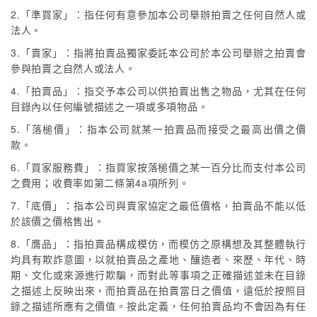
2.「準買家」：指任何有意參加本公司舉辦拍賣之任何自然人或
法人。
3.「賣家」：指將拍賣品獨家委託本公司於本公司舉辦之拍賣會
參與拍賣之自然人或法人。
4.「拍賣品」：指交予本公司以供拍賣出售之物品，尤其在任何
目錄內以任何編號描述之一項或多項物品。
5.「落槌價」：指本公司就某一拍賣品而接受之最高出價之價
款。
6.「買家服務費」：指買家按落槌價之某一百分比而支付本公司
之費用；收費率如第二條第4a項所列。
7.「底價」：指本公司與賣家協定之最低價格，拍賣品不能以低
於該價之價格售出。
8.「膺品」：指拍賣品構成模仿，而模仿之原構想及其整體執行
均具有欺詐意圖，以就拍賣品之產地、釀造者、來歷、年代、時
期、文化或來源進行欺騙，而對此等事項之正確描述並未在目錄
之描述上反映出來，而拍賣品在拍賣當日之價值，遠低於按照目
錄之描述所應有之價值。按此定義，任何拍賣品均不會因為有任