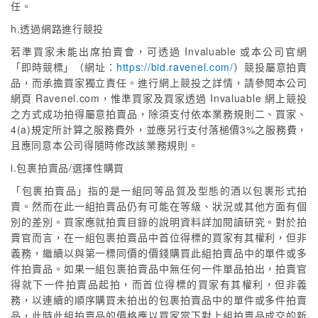
任。
h.透過網路進行競投
若準買家未能出席拍賣會，可透過 Invaluable 或本公司官網
「即時競標」（網址：
https://bid.ravenel.com/
）競投屬意拍賣
品，而承擔買家獨立責任。進行網上競投之詳情，請參閱本公司
網頁 Ravenel.com，惟準買家及買家透過 Invaluable 網上競投
之方式成功拍得屬意拍賣品，除須支付依本業務規則二、買家、
4(a)規定所計算之服務費外，並應另行支付落槌價3%之服務費，
且應同意本公司得隨時修改該業務規則。
i.包裹拍賣品/選擇性購買
「包裹拍賣品」指的是一組同等品質及型態的酒以包裹形式拍
賣。然而在此一組拍賣品仍有可能在等級、狀況或其他方面有個
別的差別。買家應就拍賣目錄的說明資料詳加閱讀研究。對於拍
賣官而言，在一組包裹拍賣品中首位得標的買家有其權利，但非
義務，繼續以與第一標同價的價錢購買此組拍賣品中的單件或多
件拍賣品。如果一組包裹拍賣品中無任何一件單品拍出，拍賣官
得就下一件拍賣品起拍，而首位得標的買家有其權利，但非義
務，以連續的順序購買未拍出的包裹拍賣品中的單件或多件拍賣
品，此時此組拍賣品的價格應以買家當下對上組拍賣品成交的新