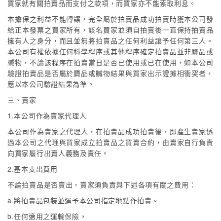
買家就有關拍賣品而支付之款項，而買家亦不能索取利息。
本擔保之利益不能轉讓，完全屬於拍賣品成功拍賣時獲本公司發
給正本發票之買家所有，該名買家並須自拍賣後一直保持拍賣品
擁有人之身分，而且並無將拍賣品之任何利益讓予任何第三人。
本公司有權依據任何科學程序或其他程序確定拍賣品並非贋品或
贓物，不論該程序在拍賣當日是否已使用或已在使用，如本公司
驗證拍賣品是否屬於贗品或贓物結果與買家出示證據相衝突者，
應以本公司驗證結果為準。
三、賣家
1.本公司作為賣家代理人
本公司作為賣家之代理人，在拍賣品成功拍賣後，即產生賣家透
過本公司之代理與買家成立拍賣品之買賣合約，由賣家自行負責
向買家履行出賣人義務及責任。
2.基本支出費用
不論拍賣品是否賣出，賣家須負責與下述各項有關之費用：
a.將拍賣品包裝並運予本公司指定地點作拍賣。
b.任何適用之運輸保險。