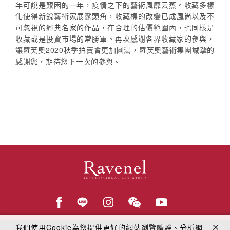
年可說是艱困的一年，疫情之下的藝術風靡云蒸。收藏多樣
化使得新銳藝術家展露頭角，收藏標的改變已成風尚以及不
可忽視的經典名家的作品，在合理的估價範圍內，也同樣是
收藏或是投資市場的常勝軍。再次感謝各界收藏家的參與，
讓羅芙奧2020秋季拍賣會更加圓滿，羅芙奧藝術集團誠摯的
感謝您，期待您下一次的參與。
我們使用Cookie為您提供更好的網站瀏覽體驗、分析網