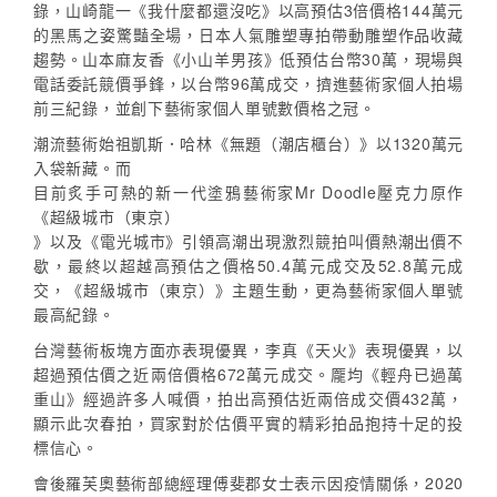
錄，山崎龍一《我什麼都還沒吃》以高預估3倍價格144萬元
的黑馬之姿驚豔全場，日本人氣雕塑專拍帶動雕塑作品收藏
趨勢。山本麻友香《小山羊男孩》低預估台幣30萬，現場與
電話委託競價爭鋒，以台幣96萬成交，擠進藝術家個人拍場
前三紀錄，並創下藝術家個人單號數價格之冠。
潮流藝術始祖凱斯．哈林《無題（潮店櫃台）》以1320萬元
入袋新藏。而
目前炙手可熱的新一代塗鴉藝術家Mr Doodle壓克力原作
《超級城市（東京）
》以及《電光城市》引領高潮出現激烈競拍叫價熱潮出價不
歇，最終以超越高預估之價格50.4萬元成交及52.8萬元成
交，《超級城市（東京）》主題生動，更為藝術家個人單號
最高紀錄。
台灣藝術板塊方面亦表現優異，李真《天火》表現優異，以
超過預估價之近兩倍價格672萬元成交。龎均《輕舟已過萬
重山》經過許多人喊價，拍出高預估近兩倍成交價432萬，
顯示此次春拍，買家對於估價平實的精彩拍品抱持十足的投
標信心。
會後羅芙奧藝術部總經理傅斐郡女士表示因疫情關係，2020