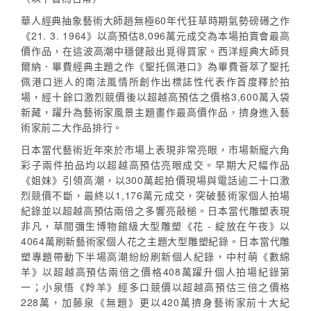
華人經典抽象藝術大師趙無極60年代狂草時期氣勢磅礡之作
《21. 3. 1964》以高預估8,096萬元成交為本場拍賣會最高
價作品，在這波高潮中穩健敲出覓得買家。西洋經典大師貝
爾納．畢費經典主題之作《聖托佩港口》為畢費薈萃了聖托
佩港口迷人的南法風情所創作出標誌性代表作首度釋於拍
場，經十餘口激烈競價後以超越高預估之價格3,600萬入袋
新藏，躍升為藝術家風景主題畫作最高價作品，擠身進入藝
術家前二大作品排行。
日本當代藝術近年來於市場上表現非常亮眼，市場新寵六角
彩子兩件拍品均以超越高預估亮眼成交。早期大尺幅作品
《姐妹》引領高潮，以300萬起拍價現場與電話逾二十口激
烈競價不斷，最終以1,176萬元成交，突破藝術家個人拍場
紀錄並以超越高預估兩倍之多響亮敲槌。日本當代雕塑表現
非凡，草間彌生博物館級大型雕塑《花 - 綻放在午夜》以
4064萬刷新藝術家個人花之主題大型雕塑紀錄。日本當代雕
塑專題帶動下半場高潮紛紛刷新個人紀錄，中村萌《數綿
羊》以超越高預估兩倍之價格408萬躍升個人拍場紀錄第
一；小泉悟《羚羊》經多口競價以超越高預估三倍之價格
228萬，加藤泉《無題》更以420萬擠身藝術家前十大紀