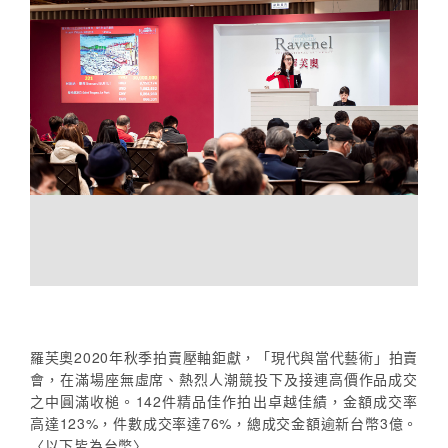
羅芙奧2020年秋季拍賣壓軸鉅獻，「現代與當代藝術」拍賣
會，在滿場座無虛席、熱烈人潮競投下及接連高價作品成交
之中圓滿收槌。142件精品佳作拍出卓越佳績，金額成交率
高達123%，件數成交率達76%，總成交金額逾新台幣3億。
〈以下皆為台幣〉