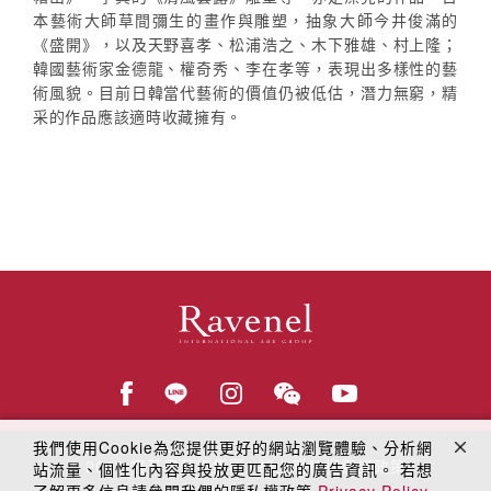
本藝術大師草間彌生的畫作與雕塑，抽象大師今井俊滿的
《盛開》，以及天野喜孝、松浦浩之、木下雅雄、村上隆；
韓國藝術家金德龍、權奇秀、李在孝等，表現出多樣性的藝
術風貌。目前日韓當代藝術的價值仍被低估，潛力無窮，精
采的作品應該適時收藏擁有。
我們使用Cookie為您提供更好的網站瀏覽體驗、分析網
© 2018
羅芙奧藝術集團
線上隱私權保護政策
站流量、個性化內容與投放更匹配您的廣告資訊。 若想