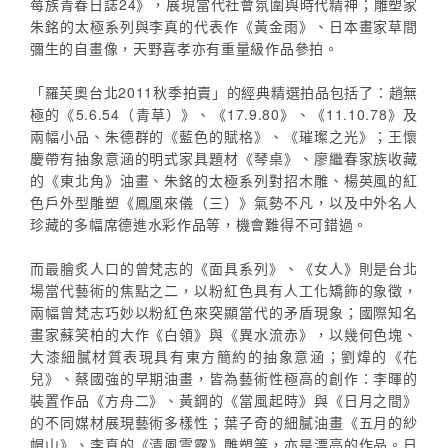
莓族青春日誌24》，展現當代社會氛圍與時代精神；雕塑家
朱銘的太極系列與李真的代表作《黃金雨》、日本畫家草間
彌生的自畫像，天野喜孝亦有重量級作品參拍。
「羅芙奧台北2011秋季拍賣」的經典精選拍品包括了：趙無
極的《5.6.54（青草）》、《17.9.80》、《11.10.78》及
兩幅小品、朱德群的《藍色的賦格》、《璀璨之光》；王懷
慶帶有抽象意涵的明式家具題材《琴桌》、廖繼春家族收藏
的《東北角》油畫、朱銘的太極系列對招木雕、楊英風的紅
色戶外型雕塑《鳳凰來儀（三）》氣勢不凡，以及中外名人
珍藏的多幅席德進水彩作品等，機會難得不可錯過。
而最膾炙人口的曾梵志的《面具系列》、《女人》則是台北
場當代藝術的焦點之二，以粉紅色具有人工化矯飾的象徵，
兩幅曾梵志巧妙以粉紅色來突顯當代的矛盾現象；國際知名
畫家蘇笑柏的大作《白領》與《異水流赤》，以幾何色塊、
大漆細膩材質表現具有東方簡約的抽象意涵；劉煒的《花
兒》、蔡國強的早期油畫，皆為藝術性極高的創作：李暉的
裝置作品《方舟二》、黃鋼的《當風起時》與《日月之間》
的不同媒材展現藝術多樣性；葉子奇的細膩油畫《五月的紗
帽山》、李真的《清風雲露》雕塑等，亦是漂亮的作品。日