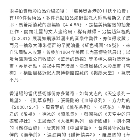
兩場拍賣精彩拍品介紹如後：「羅芙奧香港2011秋季拍賣」
有100件藝術品，多件亮點拍品如野獸派大師馬蒂斯之子皮
耶‧馬蒂斯遺藏的趙無極《4.4.85》，是幅美術館級的抽象
巨作，開闊壯麗的文人畫格局，稀有難得。另幅趙無極的
《5.2.81》展現如飛瀑溢灑出的音樂律動性，亦值得收藏；
而另一抽象大師朱德群的早期油畫《紅色構圖149號》，來
自法國私人收藏，曾參加1964年美國卡內基博物館展出；以
及台灣聯電公司收藏的《華麗的透視》等多幅朱德群漂亮油
畫，亦是亮點。吳冠中帶有潑墨、滴流風格的大彩墨畫《雪
梅》，構圖風格近似大英博物館館藏的《鸚鵡天堂》，氣勢
不凡。
香港場的當代藝術部份亦多驚奇，如曾梵志的《天空系列－
眺望》、《亂草系列》；張曉剛的《血緣系列》、方力鈞的
《2000.12.4》、周春芽的《桃花系列》、《瓶花》、岳敏
君的《敬禮》、徐冰的《讀風景》、蔡國強的《天空中的飛
碟和神社》、王廣義的《大批判系列－藝術國族》、劉小東
的《檳榔西施》、唐志剛的《中國童話》、台灣藝術家蘇旺
伸的《選舉前》、連建興的《隱舞情弄2》、羅展鵬的《草