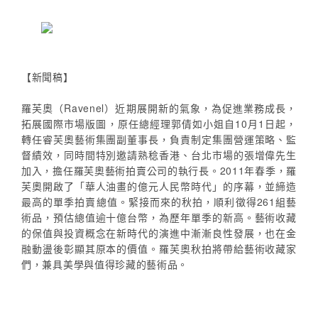
【新聞稿】
羅芙奧（Ravenel）近期展開新的氣象，為促進業務成長，
拓展國際市場版圖，原任總經理郭倩如小姐自10月1日起，
轉任睿芙奧藝術集團副董事長，負責制定集團營運策略、監
督績效，同時間特別邀請熟稔香港、台北市場的張增偉先生
加入，擔任羅芙奧藝術拍賣公司的執行長。2011年春季，羅
芙奧開啟了「華人油畫的億元人民幣時代」的序幕，並締造
最高的單季拍賣總值。緊接而來的秋拍，順利徵得261組藝
術品，預估總值逾十億台幣，為歷年單季的新高。藝術收藏
的保值與投資概念在新時代的演進中漸漸良性發展，也在金
融動盪後彰顯其原本的價值。羅芙奧秋拍將帶給藝術收藏家
們，兼具美學與值得珍藏的藝術品。