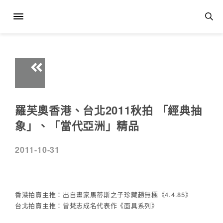
羅芙奧香港、台北2011秋拍 「經典抽
象」、「當代亞洲」精品
2011-10-31
香港拍賣主推：出自畫家馬蒂斯之子珍藏趙無極《4.4.85》
台北拍賣主推：曾梵志成名代表作《面具系列》