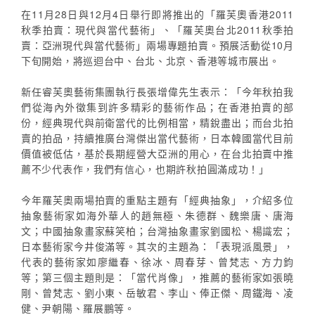
在11月28日與12月4日舉行即將推出的「羅芙奧香港2011
秋季拍賣：現代與當代藝術」、「羅芙奧台北2011秋季拍
賣：亞洲現代與當代藝術」兩場專題拍賣。預展活動從10月
下旬開始，將巡迴台中、台北、北京、香港等城市展出。
新任睿芙奧藝術集團執行長張增偉先生表示：「今年秋拍我
們從海內外徵集到許多精彩的藝術作品；在香港拍賣的部
份，經典現代與前衛當代的比例相當，精銳盡出；而台北拍
賣的拍品，持續推廣台灣傑出當代藝術，日本韓國當代目前
價值被低估，基於長期經營大亞洲的用心，在台北拍賣中推
薦不少代表作，我們有信心，也期許秋拍圓滿成功！」
今年羅芙奧兩場拍賣的重點主題有「經典抽象」，介紹多位
抽象藝術家如海外華人的趙無極、朱德群、魏樂唐、唐海
文；中國抽象畫家蘇笑柏；台灣抽象畫家劉國松、楊識宏；
日本藝術家今井俊滿等。其次的主題為：「表現派風景」，
代表的藝術家如廖繼春、徐冰、周春芽、曾梵志、方力鈞
等；第三個主題則是：「當代肖像」，推薦的藝術家如張曉
剛、曾梵志、劉小東、岳敏君、李山、俸正傑、周鐵海、凌
健、尹朝陽、羅展鵬等。