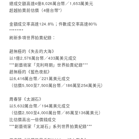
總成交額高達4億8,026萬台幣／1,653萬美元
超越拍賣前估價（4億台幣*）
金額成交率高達124.8％；件數成交率高達80％
********
刷新多項世界拍賣紀錄：
趙無極的《失去的大海》
以1億2,576萬台幣／433萬美元成交
***創藝術家「克利時期」世界拍賣紀錄***
趙無極的《藍色夜航》
以6,416萬台幣／221萬美元成交
（估價5,500至7,500萬台幣／186萬至254萬美元）
周春芽《太湖石》
以5,632萬台幣／194萬美元成交
（估價2,500至4,000萬台幣／85萬至136萬美元）
比估價高出一倍價錢成交
***創藝術家「太湖石」系列世界拍賣紀錄***