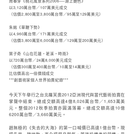
周春芽《桃花風景系列2006──湖上艷色》
以3,120萬台幣／107萬美元成交
（估價2,800萬至3,800萬台幣／95萬至129萬美元）
朱銘《單鞭下勢》
以4,960萬台幣／171萬美元成交
（估價3,800萬至6,000萬台幣／129萬至200萬美元）
葉子奇《山在花蓮‧荖溪‧時雨》
以720萬台幣／24萬8,000美元成交
（估價300萬至400萬台幣／10萬至14萬美元）
比估價高出一倍價錢成交
***創藝術家個人世界拍賣紀錄***
今天下午舉行之台北羅芙奧2012亞洲現代與當代藝術拍賣在
掌聲中結束，總成交額高達4億8,026萬台幣／1,653萬美
元。整個2012秋季拍賣亦圓滿落幕，總成交額高達10億
6200萬台幣／3,660萬美元。
趙無極的《失去的大海》的第一口喊價已高達1億台幣，現