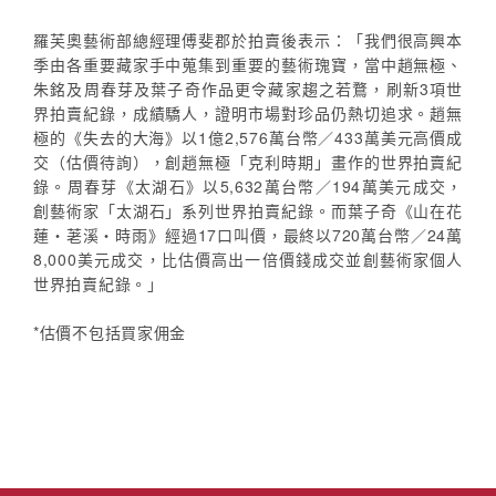
羅芙奧藝術部總經理傅斐郡於拍賣後表示：「我們很高興本
季由各重要藏家手中蒐集到重要的藝術瑰寶，當中趙無極、
朱銘及周春芽及葉子奇作品更令藏家趨之若鶩，刷新3項世
界拍賣紀錄，成績驕人，證明市場對珍品仍熱切追求。趙無
極的《失去的大海》以1億2,576萬台幣／433萬美元高價成
交（估價待詢），創趙無極「克利時期」畫作的世界拍賣紀
錄。周春芽《太湖石》以5,632萬台幣／194萬美元成交，
創藝術家「太湖石」系列世界拍賣紀錄。而葉子奇《山在花
蓮‧荖溪‧時雨》經過17口叫價，最終以720萬台幣／24萬
8,000美元成交，比估價高出一倍價錢成交並創藝術家個人
世界拍賣紀錄。」
*估價不包括買家佣金