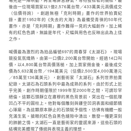
場先是一陣哄動，再全場屏息靜氣，等待投標者的競標，最
後由一位現場買家以1億2,576萬台幣／433萬美元高價成交
（估價待詢），創趙無極「克利時期」畫作的世界拍賣紀
錄。畫於1952年的《失去的大海》為最備受青徠的50年代
畫作，亦是「克利時期」畫作難得一見的大幅創作，加上稀
有的紅色色調，無論是年代、尺幅與用色也反映出此為上佳
之作。
喊價最為激烈的為拍品編號697的周春芽《太湖石》，現場
競投氣氛熾熱，由第一口價2,200萬台幣開始，經過14口叫
價，以4,800萬台幣高價落槌，加上買家佣金後，最後成交
價為5,632萬台幣／194萬美元（估價2,500至4,000萬港元
／85萬至136萬美元），創藝術家「太湖石」系列世界拍賣
紀錄。太湖石為石頭系列中最為成熟的系列，由於形式上近
乎完美，創作時期僅限於1999年至2000年之間，可謂珍罕
絕倫。這顆石頭靜立在肅穆的黑色背景前，突出在一個肌理
凹凸不平的圓柱上。他對每個雕刻與鏤空凹洞表面和細節精
心琢磨，為這顆原本靜止的石頭賦予個性，彷彿有機體一般
充滿生氣。搶眼的紅色自黑色縫隙中湧出，散發一種更深刻
的肺腑之情。太湖石一直是藝術家的靈感來源，這些石頭的
結構完美體現了傳統與表現主義的理想。