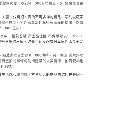
藏家喜愛，以204，000台幣成交。宋 龍泉窯青釉
，工藝十分精細，實為不可多得的精品，最終被藏家
0台幣價格成交。另外兩尊當代藝術家蔣晟的佛像，以傳
，000成交。
一幅黃君璧 高士觀瀑圖 不負眾望以1，920，
小，但筆法細膩出眾，取景生動又配有日本原件木盒更是
藏家以台幣216，000購得。另一件清 奇木座以
天馬行空般的線條勾勒出建築的大美情懷，拍賣現場也
滿的句號。
種生活感和親切感，古今結合的拍品講究的也是同一