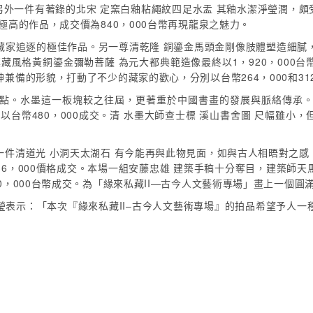
。另外一件有著錄的北宋 定窯白釉粘繩紋四足水盂 其釉水潔淨瑩潤，頗受
高的作品，成交價為840，000台幣再現龍泉之魅力。
藏家追逐的極佳作品。另一尊清乾隆 銅鎏金馬頭金剛像肢體塑造細膩
都漢藏風格黃銅鎏金彌勒菩薩 為元大都典範造像最終以1，920，00
備的形貌，打動了不少的藏家的歡心，分別以台幣264，000和312
點。水墨這一板塊較之往屆，更著重於中國書畫的發展與脈絡傳承。其中
也以台幣480，000成交。清 水墨大師查士標 溪山書舍圖 尺幅雖
件清道光 小洞天太湖石 有今能再與此物見面，如與古人相晤對之感，被
6，000價格成交。本場一組安藤忠雄 建築手稿十分奪目，建築師
，000台幣成交。為「緣來私藏II—古今人文藝術專場」畫上一個圓
瑩表示：「本次『緣來私藏II–古今人文藝術專場』的拍品希望予人一