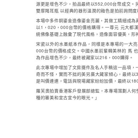
源更是增色不少，拍品最終以552,000台幣成交
雙摩羯耳瓶 以經典的器形溫潤的釉色是拍前詢問度極
本場中多件銅鎏金造像鎏金亮麗，其做工精細成為
以1，020，000台幣的價格購得。一尊元 元大
統佛像基礎上融彙了現代風格，造像面容優美，形神兼
宋瓷以外的水墨紙本作品，同樣是本專場的一大亮
000台幣的價格成交。中國水墨前輩韓美林的 馬 
為作品增色不少，最終被藏家以216，000購得。
此次專場中增加了文房擺件及名人手稿這一品項，一
奇而不怪，實而不拙的美另廣大藏家傾心，最終以3
是叫價連連，電話與現場藏家紛紛加價，最終以180
羅芙奧拍賣香港客戶發展部總監，本專場策劃人何
種的審美和宜古宜今的眼光。」