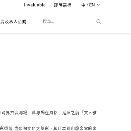
Invaluable
即時競標
中 / EN
拍賣及私人洽購
古今跨界拍賣專場。此專場在風格上延續之前「文人雅
彩香爐 盡顯陶文化之華彩，其日本繭山龍泉堂的來