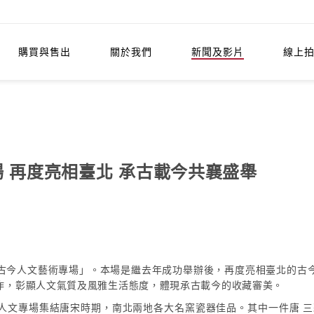
購買與售出
關於我們
新聞及影片
線上
場 再度亮相臺北 承古載今共襄盛舉
I—古今人文藝術專場」。本場是繼去年成功舉辦後，再度亮相臺北的
作，彰顯人文氣質及風雅生活態度，體現承古載今的收藏審美。
人文專場集結唐宋時期，南北兩地各大名窯瓷器佳品。其中一件唐 三