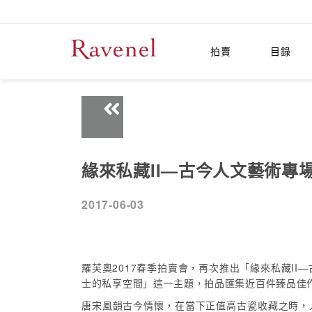
拍賣
目錄
緣來私藏II—古今人文藝術專
2017-06-03
羅芙奧2017春季拍賣會，再次推出「緣來私藏I
士的私享空間」這一主題，拍品匯集近百件臻品佳
唐宋風韻古今情懷，在當下正值高古瓷收藏之時，