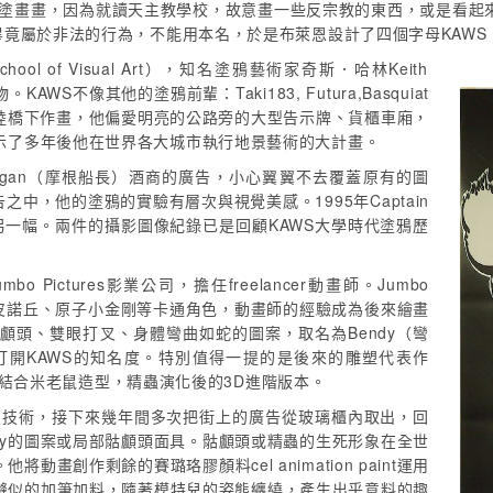
上塗塗畫畫，因為就讀天主教學校，故意畫一些反宗教的東西，或是看起
畢竟屬於非法的行為，不能用本名，於是布萊恩設計了四個字母KAWS
 of Visual Art），知名塗鴉藝術家奇斯．哈林Keith
WS不像其他的塗鴉前輩：Taki183, Futura,Basquiat
的地鐵站、陸橋下作畫，他偏愛明亮的公路旁的大型告示牌、貨櫃車廂，
示了多年後他在世界各大城市執行地景藝術的大計畫。
Morgan（摩根船長）酒商的廣告，小心翼翼不去覆蓋原有的圖
中，他的塗鴉的實驗有層次與視覺美感。1995年Captain
了另一幅。兩件的攝影圖像紀錄已是回顧KAWS大學時代塗鴉歷
 Pictures影業公司，擔任freelancer動畫師。Jumbo
木偶皮諾丘、原子小金剛等卡通角色，動畫師的經驗成為後來繪畫
顱頭、雙眼打叉、身體彎曲如蛇的圖案，取名為Bendy（彎
開KAWS的知名度。特別值得一提的是後來的雕塑代表作
元素，結合米老鼠造型，精蟲演化後的3D進階版本。
e學會開鎖技術，接下來幾年間多次把街上的廣告從玻璃櫃內取出，回
dy的圖案或局部骷顱頭面具。骷顱頭或精蟲的生死形象在全世
創作剩餘的賽璐珞膠顏料cel animation paint運用
縫似的加筆加料，隨著模特兒的姿態纏繞，產生出乎意料的趣