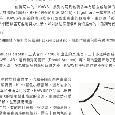
值得玩味的，KAWS一系列的玩具名稱多半有朋友或陪伴的涵義：如C
 Twins ⁄ 雙胞胎(2006)、BFF ⁄ 最好的朋友 (2016)、Together
AWS在最新的澳洲維多利亞國家畫廊的個展中，主題為「孤獨時代的陪伴」（C
彼此，人們應該盡可能地努力生活，以對抗這個恐懼和仇恨遍佈的『孤獨時
存在
間精心設計套裝繪畫Packed painting，將原作繪畫包裝在
nuel Perrotin）正式合作。1968年出生的貝浩登，二十多
n）、KAWS、JR、還有新秀阿爾軒（Daniel Arsham）等。貝浩
觀展人潮。在為數眾多的藝術玩具之外，KAWS的美術原作也不在少數
畫、巨型雕塑計畫為主，也和美國東西岸畫廊合
海綿寶寶、Kurfs藍色小精靈等，還有後來的
原本的卡通角色設定，KAWS的作品顯示出自
劃X的雙眼禁止情感的交流，主題雖然可愛
不顧，甚至拒絕溝通。
傳性的，有的題目很短、很活潑，淺顯易懂，
動畫用賽璐珞明膠顏料，還有卡通角色的暗