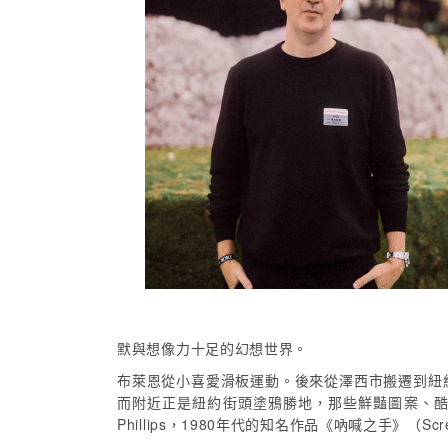
默與想像力十足的幻想世界。
布萊恩從小喜愛滑板運動。後來從澤西市搬遷到紐
而附近正是紐約街頭塗鴉勝地，那些鮮豔圖案、酷
Phillips，1980年代的知名作品《吶喊之手》（S