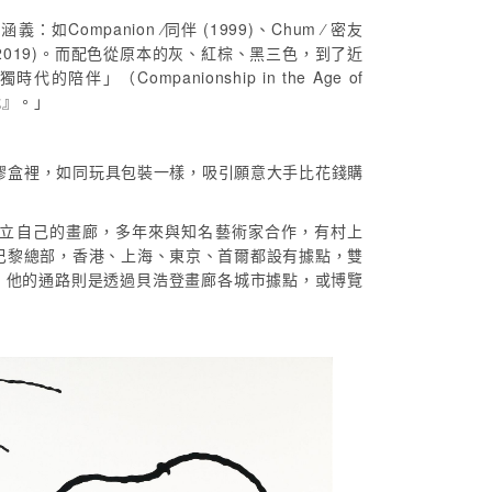
ompanion ⁄同伴 (1999)、Chum ⁄ 密友
 ⁄ 一起擁抱 (2019)。而配色從原本的灰、紅棕、黑三色，到了近
ompanionship in the Age of
代』。」
透明塑膠盒裡，如同玩具包裝一樣，吸引願意大手比花錢購
歲時即成立自己的畫廊，多年來與知名藝術家合作，有村上
登畫廊除了巴黎總部，香港、上海、東京、首爾都設有據點，雙
，他的通路則是透過貝浩登畫廊各城市據點，或博覽