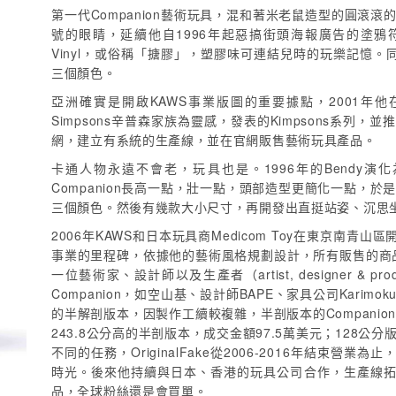
第一代Companion藝術玩具，混和著米老鼠造型的圓滾滾
號的眼睛，延續他自1996年起惡搞街頭海報廣告的塗鴉
Vinyl，或俗稱「搪膠」，塑膠味可連結兒時的玩樂記憶。
三個顏色。
亞洲確實是開啟KAWS事業版圖的重要據點，2001年他在東京
Simpsons辛普森家族為靈感，發表的Kimpsons系列，
網，建立有系統的生產線，並在官網販售藝術玩具產品。
卡通人物永遠不會老，玩具也是。1996年的Bendy演化為1
Companion長高一點，壯一點，頭部造型更簡化一點，於是
三個顏色。然後有幾款大小尺寸，再開發出直挺站姿、沉思坐姿
2006年KAWS和日本玩具商Medicom Toy在東京南青山區
事業的里程碑，依據他的藝術風格規劃設計，所有販售的商品
一位藝術家、設計師以及生產者（artist, designer 
Companion，如空山基、設計師BAPE、家具公司Karimo
的半解剖版本，因製作工續較複雜，半剖版本的Companio
243.8公分高的半剖版本，成交金額97.5萬美元；128公
不同的任務，OriginalFake從2006-2016年結束
時光。後來他持續與日本、香港的玩具公司合作，生產線
品，全球粉絲還是會買單。