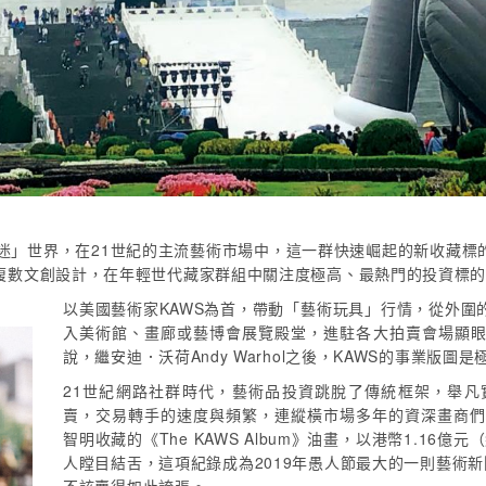
瘋迷」世界，在21世紀的主流藝術市場中，這一群快速崛起的新收藏標
複數文創設計，在年輕世代藏家群組中關注度極高、最熱門的投資標
以美國藝術家KAWS為首，帶動「藝術玩具」行情，從外圍
入美術館、畫廊或藝博會展覽殿堂，進駐各大拍賣會場顯
說，繼安迪．沃荷Andy Warhol之後，KAWS的事業版
21世紀網路社群時代，藝術品投資跳脫了傳統框架，舉
賣，交易轉手的速度與頻繁，連縱橫市場多年的資深畫商們也
智明收藏的《The KAWS Album》油畫，以港幣1.16億
人瞠目結舌，這項紀錄成為2019年愚人節最大的一則藝術新聞，