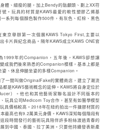
的身體、細瘦的腿，加上Bendy的骷顱頭、劃上XX符
符號。玩具的材質是KAWS最愛的軟性塑膠乙烯基
同一系列每個顏色製作500件，有灰色、紅棕、黑色
舉辦第一次個展KAWS Tokyo First,主要以
並推出卡片與紀念商品。隔年KAWS成立KAWS ONE官
999年的Companion，五年後，KAWS卻想讓
變成我們後來熟悉的Companion模樣，基本上都是
、休息伸腿坐姿的多樣Companion。
開了一間叫做OriginalFake的實體商店，建立了潮流
都是KAWS藝術概念的延伸。KAWS將自身定位於
& producer）。他也和其他藝術家聯名設計不同版本的
ku、玩具公司Medicom Toy合作，甚至有如醫學模型
n玩具價格較高。2018年在紐約拍出一件搪膠材質的
分版本最高也有9.2萬美元身價。KAWS深知每個階段有
營業為止，這段時間發行的藝術玩具陪伴許多粉絲渡過青春的
拓展到中國、泰國、拉丁美洲。只要他持續發表新產