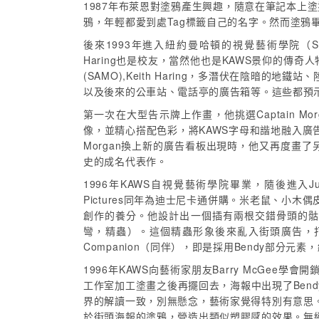
1987年布萊恩對塗鴉產生興趣，隨意在筆記本
鴉，年輕都愛到處Tag標籤自己的名字。然而塗鴉
後來1993年進入紐約曼哈頓的視覺藝術學院（School
Haring也是校友，當然他也是KAWS景仰的傳奇人物。KA
(SAMO),Keith Haring，多潛伏在陰暗
以及後來的公車站、電話亭的廣告箱等。這些都預
第一次在大型告示牌上作畫，他挑選Captain 
像，並精心搭配色彩，將KAWS字母和諧地融入廣告之
Morgan換上新的廣告看板出現時，他又再度畫
史的成名代表作。
1996年KAWS自視覺藝術學院畢業，隨後進入Jumbo
Pictures同年為迪士尼卡通併購。米老鼠、小
創作的養分。他設計出一個插有兩根交錯骨頭的骷
彎，精蟲）。這個精蟲形象後來亂入街頭廣告，打
Companion（同伴），即是採用Bendy部分
1996年KAWS向藝術家朋友Barry McGe
工作室加工塗畫之後再擺回去，海報中出現了Ben
界的解讀一致，別無懸念，藝術家覺得特別有意思。他將動畫
於街頭海報的塗鴉，營造出類似塑膠感的效果。無