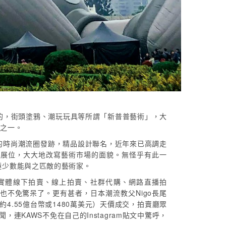
的，街頭塗鴉、潮玩玩具等所謂「新普普藝術」，大
的之一。
的時尚潮流圈發跡，精品設計聯名，近年來已高調走
眼展位，大大地改寫藝術市場的面貌。無怪乎有此一
圖是極少數能與之匹敵的藝術家。
凡實體線下拍賣、線上拍賣、社群代購、網路直播拍
不免驚呆了。更有甚者，日本潮流教父Nigo長尾
元（約4.55億台幣或1480萬美元）天價成交，拍賣廳眾
連KAWS不免在自己的Instagram貼文中驚呼，