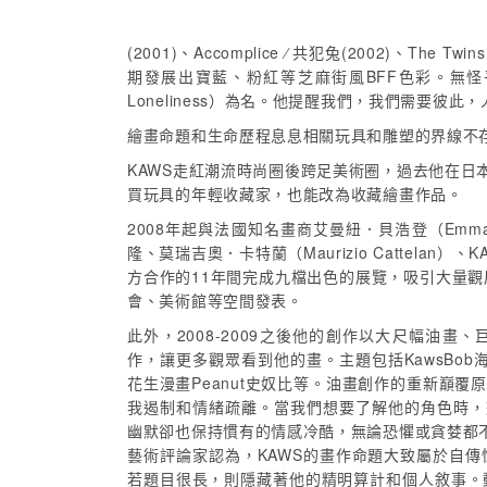
(2001)、Accomplice ⁄ 共犯兔(2002)、The
期發展出寶藍、粉紅等芝麻街風BFF色彩。無怪乎，K
Loneliness）為名。他提醒我們，我們需要
繪畫命題和生命歷程息息相關玩具和雕塑的界線不
KAWS走紅潮流時尚圈後跨足美術圈，過去他在日本期
買玩具的年輕收藏家，也能改為收藏繪畫作品。
2008年起與法國知名畫商艾曼紐．貝浩登（Emma
隆、莫瑞吉奧．卡特蘭（Maurizio Cattela
方合作的11年間完成九檔出色的展覽，吸引大量
會、美術館等空間發表。
此外，2008-2009之後他的創作以大尺幅油
作，讓更多觀眾看到他的畫。主題包括KawsBob
花生漫畫Peanut史奴比等。油畫創作的重新巔覆
我遏制和情緒疏離。當我們想要了解他的角色時，
幽默卻也保持慣有的情感冷酷，無論恐懼或貪婪都
藝術評論家認為，KAWS的畫作命題大致屬於自
若題目很長，則隱藏著他的精明算計和個人敘事。