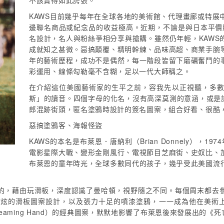
不該賣得如此誇張。
KAWS目前幾乎每年在全球各地的美術館、代理畫廊或特展
邊聯名商品或紀念品的收益極高。近期，不論是與日本平價服飾
名設計，名人與粉絲爭相分享與搶購。雖然仍年輕，KAWS
成就知之甚微。惡搞顛覆、精明幹練、品味高超、商業手腕
年的藝術歷程，成功不是偶然，每一階段皆留下磨礪奮鬥的
彩運用、線條勾勒毫不含糊，足以一代大師稱之。
在介紹這位美國藝術家的生平之前，容我先以正視聽，多
斯」的讀音。四個字母的化名，沒有高深莫測的意涵，或是評論
郎混跡街頭，匿名塗鴉時設計的簽名圖案，組合好看、很酷
惡搞塗鴉客、海報怪盜
KAWS的本名是布萊恩．唐納利（Brian Donnely），
電影星際大戰、變形金剛風行、電視節目芝麻街、史奴比、
布萊恩的童年時光，全球多數同代的孩子，幾乎受此美國流
約，藉由玩滑板，深度認識了曼哈頓，視野隨之不同。每個周末都去
炫的滑板圖案設計，以及張力十足的噴漆塗鴉，一一成為他在美術上
creaming Hand）的經典圖案，默默地影響了布萊恩後來發展出的《死亡之