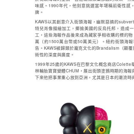
味感。1990年代，他刻意挑選當年堪稱前衛性感，甚至帶
牌。
KAWS以其創意介入街頭海報，幽默惡搞的subve
特兒肖像描繪加工，揶揄美國的反烏托邦，造成一
工，這些海報作品後來成為藏家爭相收購的標的物。目
萬（約1500萬台幣或50萬美元）。紐約街頭海
告。KAWS被歸類於龐克文化的Brandalism（顛覆
術性的深度與廣度。
1999年25歲的KAWS在巴黎文化概念商店Col
林輪胎寶寶變體CHUM，展出街頭塗鴉時期的海
下來他把事業重心放到亞洲，尤其是日本的潮流時