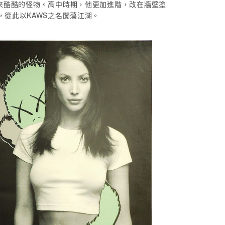
來酷酷的怪物。高中時期，他更加進階，改在牆壁塗
，從此以KAWS之名闖蕩江湖。