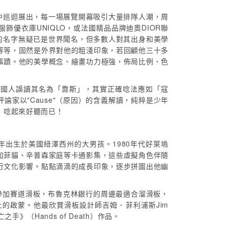
中巡迴展出，每一場展覽開幕吸引大量排隊人潮，周
優衣庫UNIQLO，或法國精品品牌迪奧DIOR聯
的名字無疑已是世界聞名，但多數人對其出身和美學
等等，固然是外界對他的粗淺印象，若回顧他三十多
事蹟。他的美學概念、繪畫功力極強，佈局比例、色
數國人誤讀其名為「靠斯」，其實正確唸法應如「寇
家以"Cause"（原因）的含義解讀，純粹是少年
，唸起來好聽而已！
1974年出生於美國紐澤西州的大男孩。1980年代好萊塢
加菲貓、辛普森家庭等卡通影集，這些虛擬角色伴隨
行文化影響。點點滴滴的成長印象，逐步拼圖出他幽
參加賽道滑板，布魯克林銀行的周邊最適合溜滑板，
的啟蒙。他最欣賞滑板設計師吉姆．菲利浦斯Jim
手》（Hands of Death）作品。