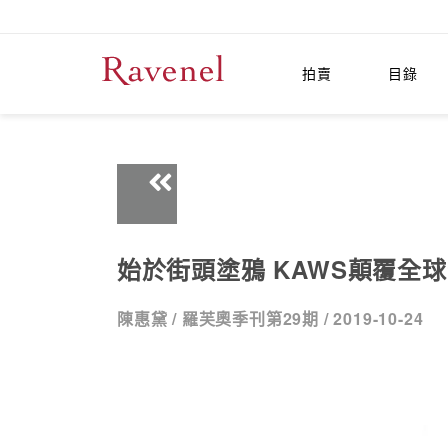
拍賣
目錄
始於街頭塗鴉 KAWS顛覆全
陳惠黛 /
羅芙奧季刊第29期 /
2019-10-24