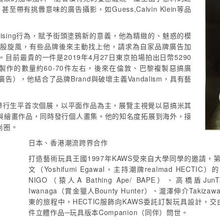
有挑釁意味的廣告攝影，如Guess,Calvin Klein等品
rtising行為，賦予街頭塗鴉新的意義，他為精緻的、魅惑的模
股旋風，有些品牌後來主動找上他，請求為自家品牌廣告加
前最貴的一件是2019年4月27日東京拍場拍出日幣5290
報製作的數量約60-70件左右，後來在倫敦、巴黎複製惡搞廣
廣告），他結合了品牌Brand與破壞主義Vandalism，具有藝
ette舉行生平首次個展，以平面作品為主，展覽主視覺以惡搞米其
報與繪畫作品，同時發行個人畫集。他的知名度拓展到海外，接
尚圈。
日本、香港潮流跨界合作
打造藝術玩具王國1997年KAWS受來自大學同學的邀請，
文（Yoshifumi EgawaI，主持潮牌realmad H
NIGO（猿人A Bathing Ape/ BAPE）、高橋盾JunT
Iwanaga（賞金獵人Bounty Hunter）、瀧澤伸介Takiza
東的旅程中，HECTIC服飾向KAWS委託訂製玩具設計，交由B
件立體作品─玩具版本Companion（同伴）問世。