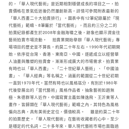
的，「華人現代藝術」是近期相對穩健成長的項目之一，拍
賣價格在景氣低迷後仍然屢創新高，詳情可參閱附表最新的
「華人西畫二十大拍賣排行」。圖表中有12筆紀錄屬於「現
代藝術」範疇、8筆屬於「當代藝術」，而且約三分之二的
拍賣紀錄都產生於2008年金融海嘯之後，跡象也顯示資金往
藝術拍賣市場流動。 拍賣業開始舉辦「華人現代藝術」專
場項目的歷史並不算長，約莫二十年左右。1990年代初期開
始，依序從台灣、香港、東南亞、中國，逐遞成立以經營華
人油畫與雕塑的拍賣會，漸漸形成廣大的市場需求，拍賣業
有時也以「華人西畫」、「二十世紀華人藝術」、「中國油
畫」、「華人經典」等名稱之，涵蓋的範圍從二十世紀初期
一直到1970年代。當然有時也以風格區分，有別於1980年
代後發展出的「當代藝術」風格作品者，抽象藝術如趙無
極、朱德群等人近作，中國寫實主義如陳逸飛、王沂東等人
畫作，皆歸類在「華人現代藝術」範疇之內，其特色為風格
偏向古典，具有美術史定位，價值較高。 雖是約莫二十年
的拍賣歷史，「華人現代藝術」在藝術收藏者的心中，至少
是穩定的代名詞。二十多年來，華人現代藝術市場也面臨過