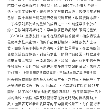
院首位華裔藝術院士的殊榮，加以1950年代他曾於台灣生
活、從事美術教育，娶台灣女子董景昭為妻，即使長年旅居
巴黎，數十年和台灣美術界仍有交流互動，收藏族群亦廣。
丁雄泉則屬於紐約畫派的成員之一，生前經常往來於紐
約、巴黎與阿姆斯特丹。早年旅居巴黎期間和眼鏡蛇畫派
（CoBrA）畫家友好，後來在紐約與普普藝術、抽象表現主
義藝術家往來密切。他的作品色彩繽紛，深獲歐美人士喜
愛，圖像廣為印製版畫與海報，創作數量豐富，在國際間知
名度與辨識度極高。到目前為止，他的作品經常可於歐洲小
型拍賣會上找到，在亞洲如香港、台灣、東南亞等地也有許
多收藏家，最近中國內地也出現多位丁雄泉的藏家，未來潛
力可期。
上揚曲線反映價格成長。帶動紙本作品與版畫行情
附表刊錄有四位海外華人藝術家常玉、趙無極、朱德群、丁
雄泉的價格指數（Price Index），拍賣取樣時間從1998年
開始，除了2008年後金融海嘯停滯年餘，幾乎都呈現一路上
揚的曲線。價格指數反映藝術家在特定時間的價格變動指
數，從圖表可以看出收藏家的平均投資報酬率。每件藝術品