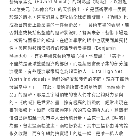
藝術家孟克（Edvard Munch）的粉彩畫《吶喊》，以將近
1.2億美元（35億台幣）的天價拍出，它是藝術家唯一民間
珍藏的版本，這項消息立即攻佔全球媒體版面，《吶喊》也
成為目前史上最昂貴的一件藝術品。 藝術市場的表現，能
否對應或概括出整體的經濟狀況呢？答案未必。藝術市場是
非常獨特而複雜的領域，在經濟學家的眼中也感受到其獨特
性。美國聯邦儲備銀行的經濟學者曼德爾（Benjamin
Mandel），有多年研究藝術市場心得，他曾說：「美術，
不盡然是全球整體經濟的部份，而是超級富豪子集的部分經
濟範圍，有些經濟學家稱之為超富裕人士Ultra High Net
Worth Individuals。他們的經濟和我們的不同，現在正蓬勃
發展當中。」 在此，曼德爾所言指的是所謂「高端藝術
品」的經濟，那是金字塔頂端的富人們才有足夠財力參與
的。《吶喊》是世界名畫，擁有極高的辨識度，經常出現在
畫刊海報上，如同《蒙娜麗莎》般的形象深植人心，其藝術
價值已經超越一般市場人士所能計量。孟克一生以《吶喊》
為題，曾畫過兩幅油畫、兩幅粉彩畫，其中三幅都由博物館
永久收藏，而今年紐約拍賣場上的這一幅，是唯一私人收