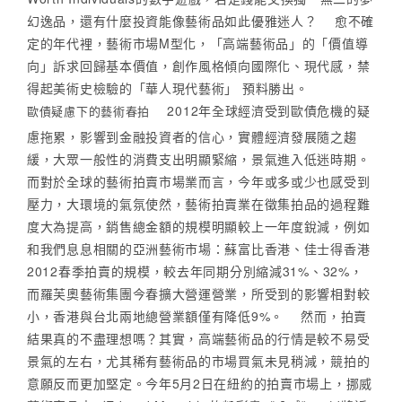
幻逸品，還有什麼投資能像藝術品如此優雅迷人？ 愈不確
定的年代裡，藝術市場M型化，「高端藝術品」的「價值導
向」訴求回歸基本價值，創作風格傾向國際化、現代感，禁
得起美術史檢驗的「華人現代藝術」 預料勝出。
2012年全球經濟受到歐債危機的疑
歐債疑慮下的藝術春拍
慮拖累，影響到金融投資者的信心，實體經濟發展隨之趨
緩，大眾一般性的消費支出明顯緊縮，景氣進入低迷時期。
而對於全球的藝術拍賣市場業而言，今年或多或少也感受到
壓力，大環境的氣氛使然，藝術拍賣業在徵集拍品的過程難
度大為提高，銷售總金額的規模明顯較上一年度銳減，例如
和我們息息相關的亞洲藝術市場：蘇富比香港、佳士得香港
2012春季拍賣的規模，較去年同期分別縮減31%、32%，
而羅芙奧藝術集團今春擴大營運營業，所受到的影響相對較
小，香港與台北兩地總營業額僅有降低9%。 然而，拍賣
結果真的不盡理想嗎？其實，高端藝術品的行情是較不易受
景氣的左右，尤其稀有藝術品的市場買氣未見稍減，競拍的
意願反而更加堅定。今年5月2日在紐約的拍賣市場上，挪威