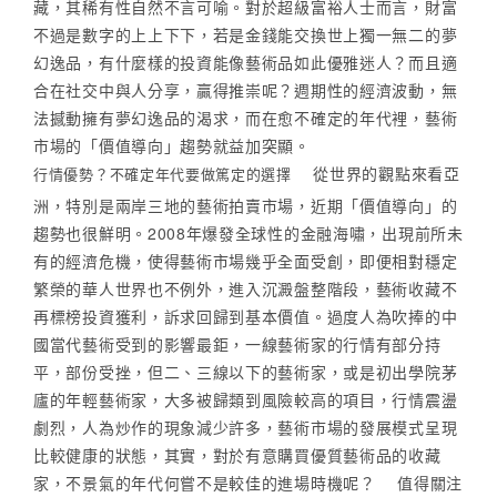
藏，其稀有性自然不言可喻。對於超級富裕人士而言，財富
不過是數字的上上下下，若是金錢能交換世上獨一無二的夢
幻逸品，有什麼樣的投資能像藝術品如此優雅迷人？而且適
合在社交中與人分享，贏得推崇呢？週期性的經濟波動，無
法撼動擁有夢幻逸品的渴求，而在愈不確定的年代裡，藝術
市場的「價值導向」趨勢就益加突顯。
從世界的觀點來看亞
行情優勢？不確定年代要做篤定的選擇
洲，特別是兩岸三地的藝術拍賣市場，近期「價值導向」的
趨勢也很鮮明。2008年爆發全球性的金融海嘯，出現前所未
有的經濟危機，使得藝術市場幾乎全面受創，即便相對穩定
繁榮的華人世界也不例外，進入沉澱盤整階段，藝術收藏不
再標榜投資獲利，訴求回歸到基本價值。過度人為吹捧的中
國當代藝術受到的影響最鉅，一線藝術家的行情有部分持
平，部份受挫，但二、三線以下的藝術家，或是初出學院茅
廬的年輕藝術家，大多被歸類到風險較高的項目，行情震盪
劇烈，人為炒作的現象減少許多，藝術市場的發展模式呈現
比較健康的狀態，其實，對於有意購買優質藝術品的收藏
家，不景氣的年代何嘗不是較佳的進場時機呢？ 值得關注