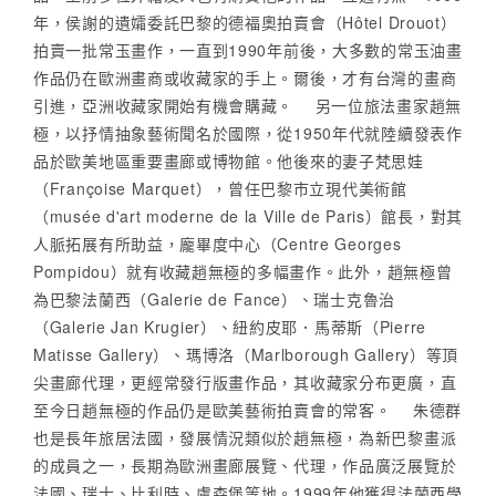
年，侯謝的遺孀委託巴黎的德福奧拍賣會（Hôtel Drouot）
拍賣一批常玉畫作，一直到1990年前後，大多數的常玉油畫
作品仍在歐洲畫商或收藏家的手上。爾後，才有台灣的畫商
引進，亞洲收藏家開始有機會購藏。 另一位旅法畫家趙無
極，以抒情抽象藝術聞名於國際，從1950年代就陸續發表作
品於歐美地區重要畫廊或博物館。他後來的妻子梵思娃
（Françoise Marquet），曾任巴黎市立現代美術館
（musée d'art moderne de la Ville de Paris）館長，對其
人脈拓展有所助益，龐畢度中心（Centre Georges
Pompidou）就有收藏趙無極的多幅畫作。此外，趙無極曾
為巴黎法蘭西（Galerie de Fance）、瑞士克魯治
（Galerie Jan Krugier）、紐約皮耶．馬蒂斯（Pierre
Matisse Gallery）、瑪博洛（Marlborough Gallery）等頂
尖畫廊代理，更經常發行版畫作品，其收藏家分布更廣，直
至今日趙無極的作品仍是歐美藝術拍賣會的常客。 朱德群
也是長年旅居法國，發展情況類似於趙無極，為新巴黎畫派
的成員之一，長期為歐洲畫廊展覽、代理，作品廣泛展覽於
法國、瑞士、比利時、盧森堡等地。1999年他獲得法蘭西學