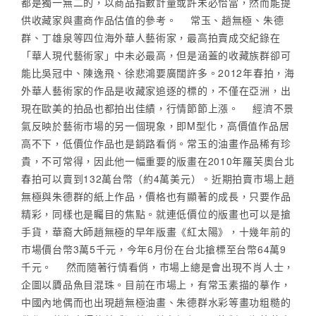
都是獨一無二的，以商品指數計量或許未必恰當，然而能提
供收藏家與畫商作品估值的參考。 常玉、趙無極、朱德
群、丁雄泉等四位海外華人藝術家，最高拍賣成交紀錄在
「華人現代藝術家」中未必最高，但是涵蓋的收藏族群卻可
能比吳冠中、陳逸飛、徐悲鴻要廣闊許多。2012年春拍，海
外華人藝術家的作品是收藏家追逐的標的，不僅在亞洲，出
現在歐美的拍品也都拍出佳績，行情節節上漲。 經濟不景
氣反映於藝術市場的另一個現象，即M型化，高價值作品居
高不下，低價位作品也是銷路看俏。常玉的油畫作品稀有珍
貴，不可常得，因此他一幅重要的版畫在2010年羅芙奧台北
春拍可以賣到132萬台幣（約4萬美元）。近期拍賣市場上趙
無極與朱德群的紙上作品，價格也有顯著的成長，只要作品
精彩，同樣也是矚目的焦點。就連低價位的版畫也可以是搶
手貨，華裔大師趙無極的早年版畫《紅太陽》，十幾年前的
市場價台幣3萬5千元，今年6月份在台北搶標至台幣64萬9
千元。 然而隨著行情看俏，市場上總是會出現不肖人士，
企圖以贗品魚目混珠。目前在市場上，有常玉素描的摹作，
中國內地偶而也出現趙無極油畫、朱德群水彩等畫功粗糙的