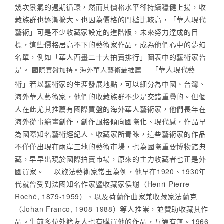
幾次景氣的週期循環，然而其價格水平卻持續穩健上揚，收
藏族群也逐漸擴大。也因為價格的門檻比較高，「華人現代
藝術」可是不少收藏家設定的進階版，未來努力達成的目
標，這些價格居高不下的藝術家作品，成為他們心中的夢幻
名單，例如「華人西畫二十大拍賣排行」圖表中的藝術家皆
是。
「華人現代藝
國際買盤加持。海外華人藝術最推薦
術」若以藝術家的生涯發展地點，可以細分為中國、台灣、
海外華人藝術家，他們的收藏族群不少是交錯重疊的。但個
人在此尤其推薦有國際買盤的海外華人藝術家，他們長年在
海外從事繪畫創作，創作風格傾向國際化、現代感，作品早
為國際知名藝術經紀人、收藏家所青睞，這些藝術家的作品
不僅僅出現在兩岸三地的藝術市場，也為國際重要博物館典
藏，早早出現於國際拍賣市場，原來的主力收藏者也正是外
國買家。 以旅法藝術家常玉為例，他早在1920、1930年
代就曾受到法國知名作家暨收藏家侯謝（Henri-Pierre
Roché, 1879-1959）、以及荷蘭作曲家兼收藏家法蘭克
（Johan Franco, 1908-1988）等人推崇，並贊助收藏其作
品。生前多位外籍友人也有購買他的作品，互通有無。1966