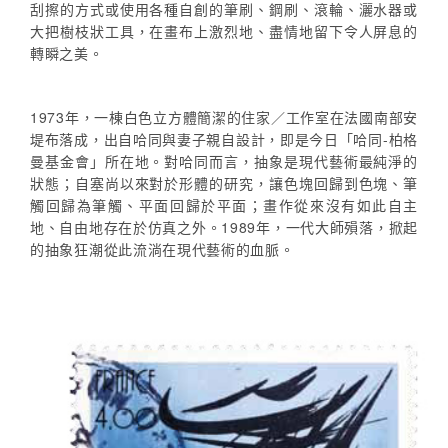
刮擦的方式或使用各種自創的筆刷、鋼刷、滾輪、灑水器或
大把樹枝狀工具，在畫布上激烈地、盡情地留下令人屏息的
轉瞬之美。
1973年，一棟白色立方體簡潔的住家／工作室在法國南部安
堤布落成，出自哈同與妻子親自設計，即是今日「哈同-柏格
曼基金會」所在地。對哈同而言，抽象是現代藝術最純淨的
狀態；自塞尚以來對於形體的研究，讓色塊回歸到色塊、筆
觸回歸為筆觸、平面回歸於平面；畫作從來沒有如此自主
地、自由地存在於仿真之外。1989年，一代大師殞落，掀起
的抽象狂潮從此流淌在現代藝術的血脈。