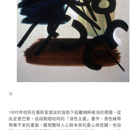
④
1935年哈同在藝術家朋友的協助下逃離納粹統治的德國，從
此定居巴黎。這段期間哈同的「潑色主義」畫作，黑色線條
帶著不安的畫面，顯現戰時人心對未來的憂心與悲觀。他自