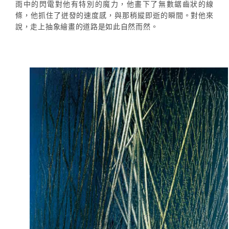
雨中的閃電對他有特別的魔力，他畫下了無數鋸齒狀的線
條，他抓住了迸發的速度感，與那稍縱即逝的瞬間。對他來
說，走上抽象繪畫的道路是如此自然而然。