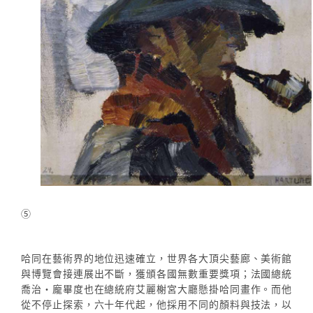
⑤
哈同在藝術界的地位迅速確立，世界各大頂尖藝廊、美術館
與博覽會接連展出不斷，獲頒各國無數重要獎項；法國總統
喬治‧龐畢度也在總統府艾麗榭宮大廳懸掛哈同畫作。而他
從不停止探索，六十年代起，他採用不同的顏料與技法，以