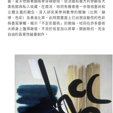
義。夏天他騎著腳踏車穿越歐陸，到法國和義大利參觀各大
美術館與私人收藏。在南法，哈同有機會進一步吸收塞尚和
立體主義的觀念，深入研究美學與數學的關聯（比例、韻
律、色彩）及黃金比率。此時期畫面上已出現自動性的色彩
與書寫筆觸，揭示「不定形藝術」的開端。哈同在許多藝術
大師身上獲得啟發，不流於俗並加以昇華，開創新的、完全
自由的直覺性繪畫創作。