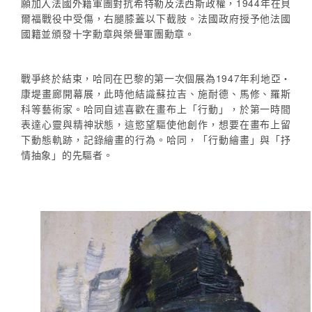
願加入法國外籍軍團對抗希特勒及法西斯政權，1944年在貝
爾福戰役中受傷，右腿膝蓋以下截肢。法國政府授予他法國
國籍並頒發十字勳章與榮譽軍團勳章。
戰爭終於結束，哈同在巴黎的第一次個展為1947年利地亞‧
康堤畫廊開幕展，此時他結識蘇拉吉、施耐德、馬修、羅斯
科等藝術家。哈同自述喜歡在畫布上「行動」，於第一時間
表達心靈與精神狀態，這慾望驅使他創作，想要在畫布上留
下動態軌跡，記錄繪畫的行為。哈同，「行動繪畫」與「抒
情抽象」的先驅者。