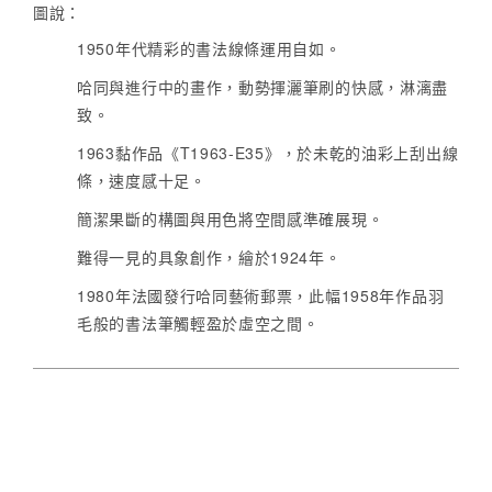
圖說：
1950年代精彩的書法線條運用自如。
哈同與進行中的畫作，動勢揮灑筆刷的快感，淋漓盡
致。
1963黏作品《T1963-E35》，於未乾的油彩上刮出線
條，速度感十足。
簡潔果斷的構圖與用色將空間感準確展現。
難得一見的具象創作，繪於1924年。
1980年法國發行哈同藝術郵票，此幅1958年作品羽
毛般的書法筆觸輕盈於虛空之間。