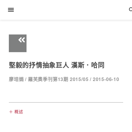
堅毅的抒情抽象巨人 漢斯．哈同
廖培娟 /
羅芙奧季刊第13期 2015/05 /
2015-06-10
＋ 概述