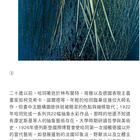
③
二十歲以前，哈同著迷於林布蘭特、哥雅以及德國表現主義
畫家如柯克希卡、諾爾德等，年輕的哈同臨摹這幾位大師名
作，但畫中主題構圖很快就被簡潔的色點與線條取代；1922
年哈同完成一系列共22幅抽象水彩作品，那時的他還不知道
有康定斯基等人的抽象藝術存在。大學時期研讀哲學與美術
史，1926年德列斯登國際博覽會使哈同第一次接觸德國以外
的當代藝術，如發展蓬勃的法國印象派、野獸派以及立體主