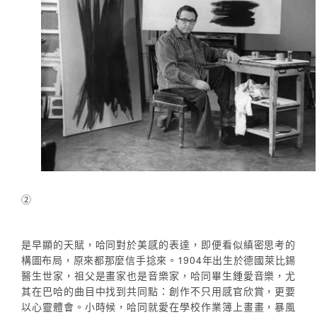
②
是早顯的天賦，哈同對於美感的表達，即便看似縝密思考的
構圖布局，原來都那麼信手捻來。1904年出生於德國萊比錫
醫生世家，祖父是畫家也是音樂家，哈同畢生鍾愛音樂，尤
其在巴哈的曲目中找到共同點：創作不只用感官欣賞，更要
以心靈體會。小時候，哈同就愛在學校作業簿上畫畫，暴風