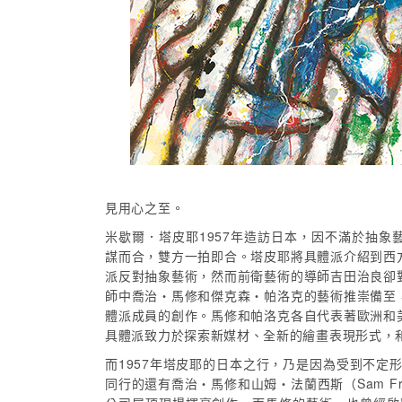
見用心之至。
米歇爾．塔皮耶1957年造訪日本，因不滿於抽
謀而合，雙方一拍即合。塔皮耶將具體派介紹到西
派反對抽象藝術，然而前衛藝術的導師吉田治良卻
師中喬治・馬修和傑克森・帕洛克的藝術推崇備至
體派成員的創作。馬修和帕洛克各自代表著歐洲和
具體派致力於探索新媒材、全新的繪畫表現形式，
而1957年塔皮耶的日本之行，乃是因為受到不定形藝術
同行的還有喬治・馬修和山姆・法蘭西斯（Sam F