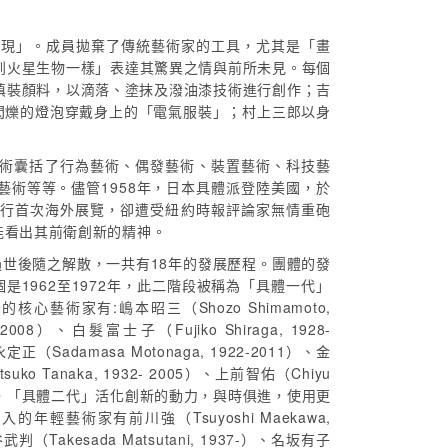
呈現」。成員拋棄了傳統藝術家的工具，尤其是「畫
到火星生物一樣」表達其驚異之情與前所未見。每個
填裝顏料，以滴落、塗抹及潑油漆技術進行創作；吉
閃爍的燈泡穿戴身上的「電氣服裝」；村上三郎以身
術囊括了行為藝術、偶發藝術、裝置藝術、科技藝
術等等。儘管1958年，日本具體派登陸美國，於
lery）舉行首次海外展覽，卻遭受紐約時報評論家無情重砲
能看出其前衛創新的精神。
良過世後隨之解散，一共有18年的發展歷程。團體的發
個是1962至1972年，此二階段被稱為「具體一代」
術家有:嶋本昭三（Shozo Shimamoto,
 2008）、白髮富士子（Fujiko Shiraga, 1928-
定正（Sadamasa Motonaga, 1922-2011）、金
suko Tanaka, 1932- 2005）、上前智佑（Chiyu
的加入，「具體二代」活化創新的動力，與時俱進，使用更
藝術家有前川強（Tsuyoshi Maekawa,
武判（Takesada Matsutani, 1937-）、名坂有子