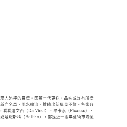
，眾人追捧的目標。因著年代更迭，品味或許有所變
的新血名單，風水輪流、推陳出新屢見不鮮。各家各
西（Da Vinci）、畢卡索（Picasso）、
ning）或是羅斯科（Rothko），都是近一兩年藝術市場風