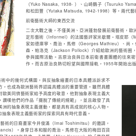
（Yuko Nasaka, 1938- ）、山崎鶴子（Tsuruko Yama
和松田豐（Yutaka Matsuda, 1942-1998）等，
前衛藝術大師的東西交流
二次大戰之後，不僅美洲、亞洲蓬勃發展前衛藝術，歐
定形藝術（Informel）的法國藝評家米歇爾・塔皮耶（Mi
家如德庫寧、喬治・馬修（Georges Mathieu）、尚・
森・帕洛克（Jackson Pollock）介紹給歐洲的
參與國際活動。吉原治良與日本前衛書畫團體的往來密
作。而吉原治良熱切盼望與國際接軌，1955年開始出
象藝術中的幾何式構圖，與反抽象繪畫的日本具體派訴求不
方，也成為歐洲藝術界認識具體派的重要管道。雖然具體
對歐美同儕藝術家給予高度的敬意，他對抽象表現主義大
，讚嘆他們的作品「擺脫了傳統的規範」，並且啟發了具
美洲的抽象表現主義運動，都是具有高成就的核心人物。
和抽象表現主義藝術家的探索同具有時代意義。
的日裔畫家今井俊滿（Imai Toshimitsu）的邀請，
rancis）。身穿日本和服的喬治・馬修在大阪的梅田百貨