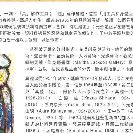
」一詞，「具」解作工具；「體」解作身體，意指「用工具和身體
肉身參與。藝評人針生一郎曾為1955年的具體派展覽，解讀「如同看
的以玻璃瓶裝滿顏料擲向畫布，創作「擲瓶繪畫」；元永定正以塑膠管
用振動設備，顏料透過算盤滾動和紙傘等旋轉創作；田中敦子將無數
的白髮一雄以手執繩、以足作畫。
一系列破天荒的媒材形式，充滿創意與活力，他們的藝
術、聲音藝術、互動藝術、大地藝術、光線藝術、觀念藝
紐約馬薩・傑克遜畫廊（Martha Jackson Gal
抨擊，並以「抽象表現主義的分支」簡單概括稱之，未
具體派從1954年創立，延續到1972年發起人吉原治
展大致分為兩階段，第一個是1954年至1962年，第二
與「具體二代」。除發起人吉原治良之外，具體一代的核心藝
1928-2013）、白髮一雄（Kazuo Shiraga, 1924-
2015）、鷲見康夫（Yasuo Sumi, 1925-2015）、元永
山明（Akira Kanayama, 1924-2006）、田中敦子（At
Uemae, 1920-）等。1962年隨著年輕藝術新血
新式的材料進行實驗，發展達至巔峰。具體二代新加入的年輕
1936-）、堀尾貞治（Sadaharu Horio, 1939-）、松谷