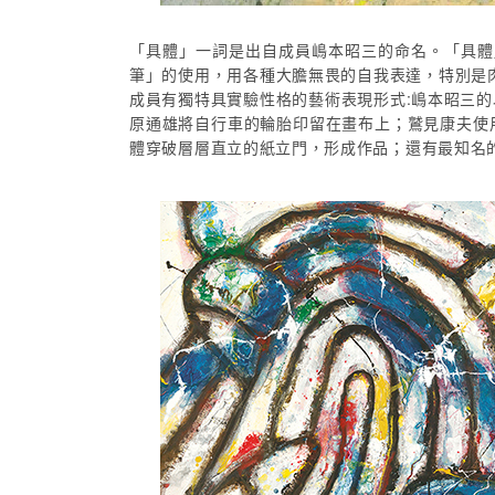
「具體」一詞是出自成員嶋本昭三的命名。「具體
筆」的使用，用各種大膽無畏的自我表達，特別是
成員有獨特具實驗性格的藝術表現形式:嶋本昭三
原通雄將自行車的輪胎印留在畫布上；鷲見康夫使
體穿破層層直立的紙立門，形成作品；還有最知名