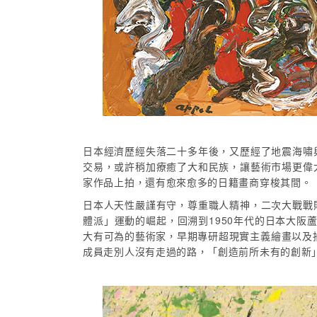
日本經濟歷經失落二十多年後，又歷經了地震海嘯
交易，或許稍加療癒了大和民族，讓藝術市場更偉
家作品上拍，還有愈來愈多的日籍畫商穿梭其間。
日本人天性嚴謹有守，尊重職人精神，二次大戰戰
體派」運動的崛起，回溯到1950年代的日本大阪蘆
大有可為的藝術家，早期專研超現實主義繪畫以及
成員走別人沒有走過的路，「創造前所未有的創新