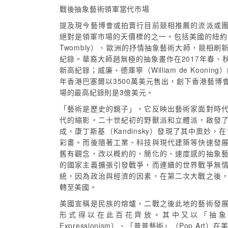
戰後抽象藝術領軍當代市場
提及現今藝博會或拍賣行目前競相推薦的流派或
絕對是領軍市場的天價標的之一。包括美國的紐約
Twombly）、歐洲的抒情抽象藝術大師，競相
紀錄。華裔大師趙無極的抽象畫作在2017年春、
新高紀錄；威廉・德庫寧（William de Koonin
年香港巴塞爾以3500萬美元售出，創下香港藝博
場的最高紀錄則是3億美元。
「藝術是歷史的鏡子」，它反映出藝術家面對時
代的縮影。二十世紀初的野獸派和立體派，啟發
成，康丁斯基（Kandinsky）發現了其中奧妙，
彩畫。而後隨著工業、科技與現代建築等快速發
舊有觀念，改以概約的、簡化的、速度感的抽象
的國家主義擴張引發戰爭，而連續的世界戰爭無
統，因為政治與經濟的因素，在第二次大戰之後
轉至美國。
美國宣稱是民族的熔爐，二戰之後此地的藝術發
形式得以在此百花齊放。其中又以「抽象表現主
Expressionism）、「普普藝術」（Pop