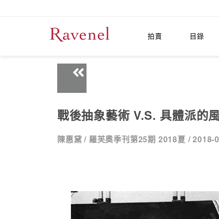
拍賣
目錄
戰後抽象藝術 V.S. 具體派的
陳惠黛 /
羅芙奧季刊第25期 2018夏 /
2018-