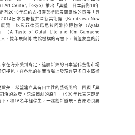
Art Center, Tokyo）推出「具體—日本前衛18年
a）專題展覽，還有2013年紐約古根漢美術館最關鍵性的策展「具
d），2014日本長野輕井澤新美術館（Karuizawa New
n）系列展覽，以及菲律賓馬尼拉阿雅拉博物館（Ayala
 of Gutai: Lito and Kim Camacho
在策展人、雙年展與博 物館機構的背書下，曾經蒙塵的前
名家在海外受到肯定，這股新興的日本當代藝術市場
密切接軌，在各地的拍賣市場上發現有更多日本藝術
隨歐美，希望建立具有自主性的藝術風格。回顧「具
田嗣治的啟發，認識獨創的原則，1930年代吉原即是
下，和16名年輕學生，一起創新辦展。吉原治良要