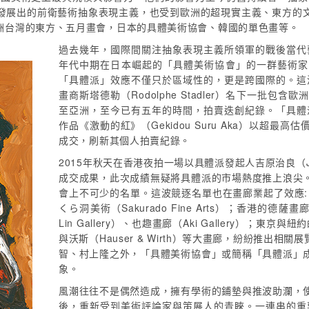
發展出的前衛藝術抽象表現主義，也受到歐洲的超現實主義、東方的
洲台灣的東方、五月畫會，日本的具體美術協會、韓國的單色畫等。
過去幾年，國際間關注抽象表現主義所領軍的戰後當代藝
年代中期在日本崛起的「具體美術協會」的一群藝術家
「具體派」效應不僅只於區域性的，更是跨國際的。這波
畫商斯塔德勒（Rodolphe Stadler）名下一批
至亞洲，至今已有五年的時間，拍賣迭創紀錄。「具體派
作品《激動的紅》（Gekidou Suru Aka）以超最高
成交，刷新其個人拍賣紀錄。
2015年秋天在香港夜拍一場以具體派發起人吉原治良（Jir
成交成果，此次成績無疑將具體派的市場熱度推上浪尖
會上不可少的名單。這波競逐名單也在畫廊業起了效應:日本起家
くら洞美術（Sakurado Fine Arts）；香港的德薩畫廊（
Lin Gallery）、也趣畫廊（Aki Gallery）；東京與
與沃斯（Hauser & Wirth）等大畫廊，紛紛推出
智、村上隆之外，「具體美術協會」或簡稱「具體派」
象。
風潮往往不是偶然造成，擁有學術的鋪墊與推波助瀾，
後，重新受到美術評論家與策展人的青睞。一連串的重要