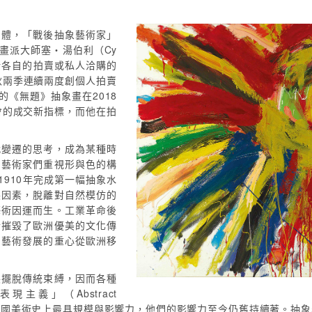
團體，「戰後抽象藝術家」
畫派大師塞・湯伯利（Cy
刷新各自的拍賣或私人洽購的
秋兩季連續兩度創個人拍賣
g）的《無題》抽象畫在2018
會的成交新指標，而他在拍
代變遷的思考，成為某種時
了藝術家們重視形與色的構
在1910年完成第一幅抽象水
展因素，脫離對自然模仿的
藝術因運而生。工業革命後
情摧毀了歐洲優美的文化傳
，藝術發展的重心從歐洲移
展擺脫傳統束縛，因而各種
義」（Abstract
 Art）在美國美術史上最具規模與影響力，他們的影響力至今仍舊持續著。