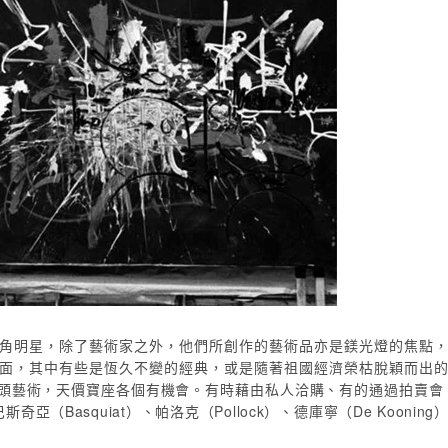
角明星，除了藝術家之外，他們所創作的藝術品亦是鎂光燈的焦點
面，其中有些是恆久不變的經典，或是隨著祖國經濟榮枯脫穎而出
術，天價寶座各個有機會。有時藉由私人洽購、有的通過拍賣會，看看達文
、巴斯奇亞（Basquiat）、帕洛克（Pollock）、德庫寧（De Koo