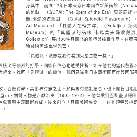
身其中。而2012年日本東京日本國立新美術館（National 
的軌跡」（GUTAI: The Spirit of the Er
體:燦爛的遊樂園」（Gutai: Splendid Playgroun
Art Museum）「具體人在輕井澤」（Gutaiji
Museum）的「具體派的品味:卡馬喬夫婦收藏展」（A Taste
Collection）展出80件具體派的雕塑與繪畫作品。
衛藝術畫派重現光芒。
「具體派，就像是我們看到火星生物一樣。」
與核災等慘烈的打擊，國家自信心也遭受挫折，如今他們的當代藝術
大起來。找回「具體派」的價值，我們見識到日本藝術圈再度與國際
敗，百廢待舉，美術界有志之士不願與舊有體制結合，也不願盲目追
屋市，關鍵人物是吉原治良（1905-1972）。他曾受到巴黎畫派藤
抽象表現主義藝術有成。後來創立「具體美術協會」，在其領導與挑選
」。