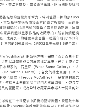
文字、書法等啟發，益發蓬勃茁壯，同時期促發各地
術板塊的規模與影響力。特別值得一提的是1950
，重新獲得學術與市場兩方的肯定與讚揚。而這股
熱潮從2013年巴黎的春季拍賣會開始點燃，法國
包含歐洲名家與具體派畫家作品的收藏專拍，然後持續延燒
」成員之一的抽象畫家白髮一雄當年就以1961年
估價近三倍的390萬歐元（約532萬美元或1.6億台幣）
o Yoshihara）的藝術專拍，完成了百分百白手套
。近期以具體派成員的展覽或是專場，已是主流拍賣
的白石畫廊（White Stone Gallery）、さ
De Sarthe Gallery）；台北的林舍畫廊（Lin &
紐約的麥卡佛雷（Fergus McCaffrey）；蘇黎世的豪瑟
相關展覽。使得日本藝術家除了熱門名單草間彌生、奈良美
成員的藝術家，成為全球收藏家與市場人士關注的對
使得曾在二十世紀後中期後的藝術團體，睽違數十年
展覽，如2008年威尼斯雙年展中，具體派作品現