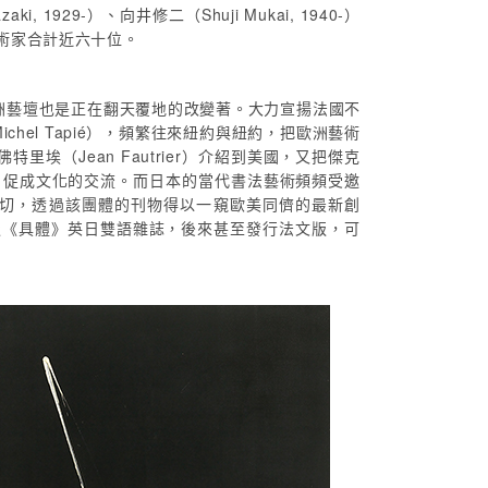
zaki, 1929-）、向井修二（Shuji Mukai, 1940-）
兩代藝術家合計近六十位。
洲藝壇也是正在翻天覆地的改變著。大力宣揚法國不
chel Tapié），頻繁往來紐約與紐約，把歐洲藝術
佛特里埃（Jean Fautrier）介紹到美國，又把傑克
藝術圈，促成文化的交流。而日本的當代書法藝術頻頻受邀
切，透過該團體的刊物得以一窺歐美同儕的最新創
版《具體》英日雙語雜誌，後來甚至發行法文版，可