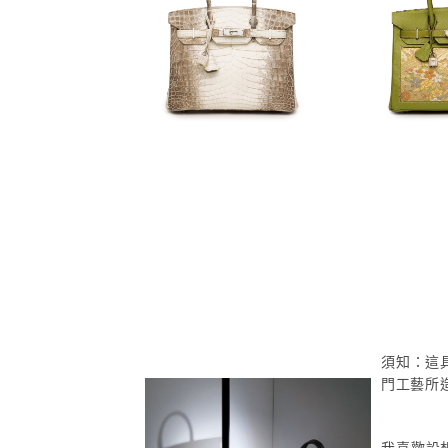
須知：這
門工藝所
我喜歡設