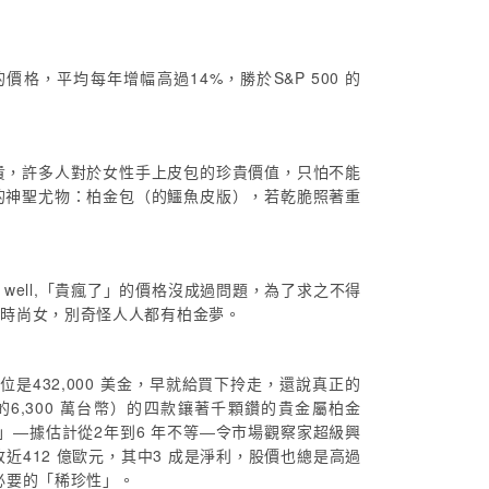
，平均每年增幅高過14%，勝於S&P 500 的
貴，許多人對於女性手上皮包的珍貴價值，只怕不能
的神聖尤物：柏金包（的鱷魚皮版），若乾脆照著重
ell,「貴瘋了」的價格沒成過問題，為了求之不得
金時尚女，別奇怪人人都有柏金夢。
是432,000 美金，早就給買下拎走，還說真正的
的6,300 萬台幣）的四款鑲著千顆鑽的貴金屬柏金
」―據估計從2年到6 年不等―令市場觀察家超級興
收近412 億歐元，其中3 成是淨利，股價也總是高過
必要的「稀珍性」。