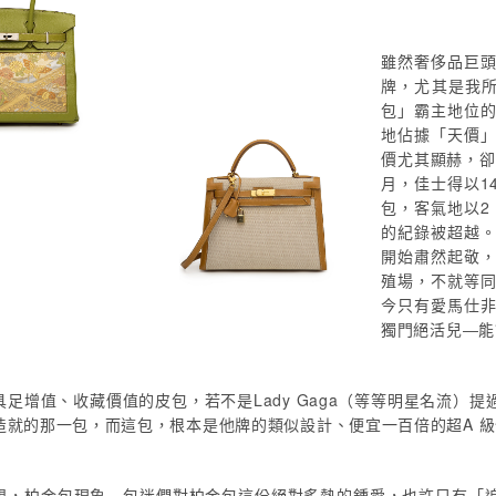
雖然奢侈品巨頭
牌，尤其是我所熟
包」霸主地位
地佔據「天價
價尤其顯赫，卻
月，佳士得以1
包，客氣地以2
的紀錄被超越
開始肅然起敬
殖場，不就等
今只有愛馬仕
獨門絕活兒―能
具足增值、收藏價值的皮包，若不是Lady Gaga（等等明星名流）
造就的那一包，而這包，根本是他牌的類似設計、便宜一百倍的超A 
想，柏金包現象—包迷們對柏金包這份絕對炙熱的鍾愛，也許只有「