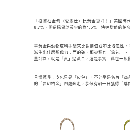
「投資柏金包（愛馬仕）比黃金更好！」美國時代週
8.7%，更遠遠優於黃金的負1.5%，快速增值的
拿黃金與動物皮料手袋來比對價值或攀比增值性，
滋生出什麼想像力；而的確，那被稱作「慾包」、
量計算，就是「貴」過黃金，這是事實―此包一般價位，在
且慢驚呼：皮包只是「皮包」、不外乎是名牌「商品
的「夢幻柏金」四處奔走，恭候有朝一日獲得「購