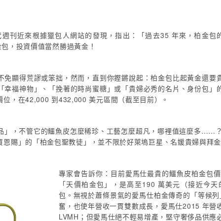
刊近來根據獵包人網站的發現，指出：「過去35 年來，柏金包的價格
柏金包，投資價值當然勝過黃金！
不免顯得荒謬或笨拙，然而，直到你鏗鏘說起：柏金包比起黃金還要
「幸福神物」、「挽著的時尚蜜糖」或「貴婦必秀的名片、身份包」
42,000 到432,000 美元區間（截至目前）。
」，不管它的鱷魚皮怎麼稀珍、工藝怎麼超凡，哪裡值這麼多……？w
買恩賜」的「柏金包聖教徒」，並不限於好萊塢巨星、名媛貴婦與拜
專家會告訴你：目前愛馬仕最貴的鱷魚皮柏金包價位
「天價柏金包」，是高至190 萬美元（接近今天
包。無視於蕭條景氣的愛馬仕柏金傳奇的「等候列
奮，也使年營收一貫雙數成長，愛馬仕2015 年營
LVMH；但愛馬仕絕不輕易增產，堅守奢侈品供應