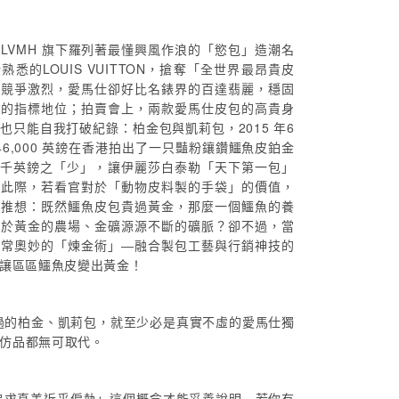
LVMH 旗下羅列著最懂興風作浪的「慾包」造潮名
悉的LOUIS VUITTON，搶奪「全世界最昂貴皮
的競爭激烈，愛馬仕卻好比名錶界的百達翡麗，穩固
」的指標地位；拍賣會上，兩款愛馬仕皮包的高貴身
也只能自我打破紀錄：柏金包與凱莉包，2015 年6
46,000 英鎊在香港拍出了一只豔粉鑲鑽鱷魚皮鉑金
 千英鎊之「少」，讓伊麗莎白泰勒「天下第一包」
。此際，若看官對於「動物皮料製的手袋」的價值，
，推想：既然鱷魚皮包貴過黃金，那麼一個鱷魚的養
同於黃金的農場、金礦源源不斷的礦脈？卻不過，當
非常奧妙的「煉金術」―融合製包工藝與行銷神技的
讓區區鱷魚皮變出黃金！
提過的柏金、凱莉包，就至少必是真實不虛的愛馬仕獨
級仿品都無可取代。
追求真美近乎偏執」這個概念才能妥善說明—若你有