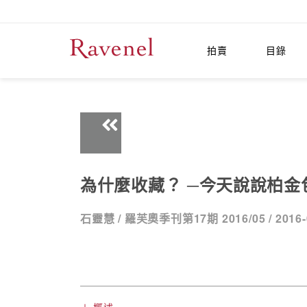
拍賣
目錄
為什麼收藏？ ─今天說說柏金
石靈慧 /
羅芙奧季刊第17期 2016/05 /
2016-