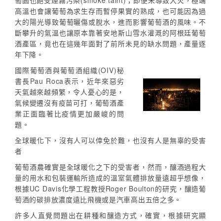
萄園也飽受煙霧污染(smoke taint)；即便未導致大火，極端
高溫也會讓葡萄為求生存而暫停果實的熟成，也可能因為過
大的陽光導致葡萄曬傷或脫水，進而影響葡萄酒的風味。不
斷攀升的氣溫也讓原本靠著安地斯山雪水灌溉的阿根廷葡萄
酒產區，竟也在這幾年面對了前所未見的缺水問題，產量逐
年下降。
國際葡萄酒與葡萄酒組織(OIV)秘
書長Pau Roca表示，近年來惡劣
天氣越來越頻繁，令人憂心的是，
氣候變遷沒有疫苗可打，葡萄酒產
業正面臨著比疫情更加嚴峻的問
題。
全球暖化下，沒有人可以倖免於難，也沒有人是無辜的受害
者
葡萄酒農確實是全球暖化之下的受害者，然而，釀酒過程大
量的用水和包裝運輸所造成的溫室氣體排放量遠超乎想像，
根據UC Davis化學工程教授Roger Boulton的研究，釀造葡
萄酒的碳排放濃度遠比飛機或是汽車高出五倍之多。
許多人直覺問題出在耕種和釀造方式，確實，根據研究顯