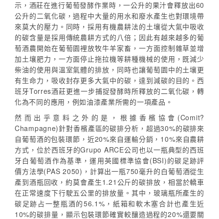
示，酒莊在進行葡萄發酵作業時，一公升的果汁會釋放出60
公升的二氧化碳，過程中大量的用水和廢水產生也對環境帶
來莫大的壓力。同時，採用有機農耕法的土壤從大氣中吸收
的碳含量是採用傳統農耕方式的八倍；因此有越來越多的葡
萄酒農開始在葡萄園裡放牧牛羊家畜，一方面控制雜草並增
加土壤肥力，一方面停止拖拉機等耕種機械的使用，既減少
柴油的使用與溫室氣體的排放，同時也讓葡萄園中的土壤更
有生命力，吸收封存更多大氣中的碳，達到減碳的目的。西
班牙Torres酒莊更進一步捕捉發酵時所釋放的二氧化碳，轉
化為不同的應用，例如油漆產業所需的一項產品。
然而出乎意料之外的是，根據香檳協會(Comit?
Champagne)針對香檳產區的碳排分析，超過30%的碳排來
自葡萄酒的包裝環節，近20%來自運輸分銷，10%來自農耕
方式，位於西班牙的Grupo ARCE公司也以一瓶典型的西班
牙白葡萄酒作為基準，運用英國標準協會(BSI)的碳足跡評
價方法學(PAS 2050)，計算出一瓶750毫升的白葡萄酒從生
產到酒瓶回收，約莫會產生1.21公斤的碳排放，相當於轎車
在正常速度下行駛五公里的排放量。其中，玻璃瓶所產生的
碳足跡占一整瓶酒的56.1%，紙箱和軟木塞合計也產生近
10%的碳排量，顯示包裝環節確實較釀造過程的20%還要關