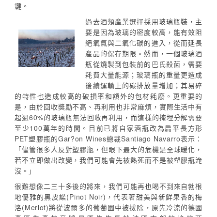
鍵。
過去酒類產業選擇採用玻璃瓶裝，主
要是因為玻璃的密度較高，能有效阻
絕氧氣與二氧化碳的進入，從而延長
產品的保存期限。然而，一個玻璃酒
瓶從燒製到包裝前的巴氏殺菌，需要
耗費大量能源；玻璃瓶的重量更造成
後續運輸上的碳排放量增加；其易碎
的特性也造成較高的破損率和額外的包材耗廢。更重要的
是，由於回收獎勵不高、再利用也非常麻煩，實際生活中有
超過60%的玻璃瓶無法回收再利用，而這樣的掩埋分解需要
至少100萬年的時間。目前已將自家酒瓶改為扁平長方形
PET塑膠瓶的Gar?on Wines總裁Santiago Navarro表示：
「儘管很多人反對塑膠瓶，但眼下最大的危機是全球暖化，
若不立即做出改變，我們可能會先被熱死而不是被塑膠瓶淹
沒。」
很難想像二三十多後的將來，我們可能再也喝不到來自勃根
地優雅的黑皮諾(Pinot Noir)，代表著甜美與新鮮果香的梅
洛(Merlot)將從波爾多的葡萄園中被拔除，原先冷涼的德國