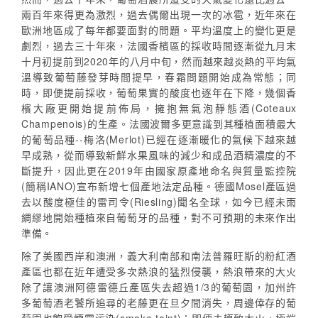
兩百年來得更為激烈，過去偶爾出現一次的冰雹，近年來在
歐洲地區成了每年都要面對的問題。平均溫度上的變化更是
劇烈，過去三十年來，法國香檳區的採收時間逐漸從九月末
十月初提前到2020年的八月中旬，然而越來越炎熱的平均氣
溫導致葡萄藤發芽時間提早，春霜問題開始成為常態；同
時，即便提前採收，葡萄果實的酸度也逐年在下降，幾個香
檳大廠更開始提前佈局，擁抱無氣泡靜態酒(Coteaux
Champenois)的生產。法國波爾多更意識到其種植面積最大
的葡萄品種--梅洛(Merlot)已經在逐漸暖化的氣候下越來越
早成熟，從而導致新鮮水果風味的減少和成品酒精濃度的不
斷提升，因此更在2019年由國家原產地命名與質量監控院
(簡稱IANO)宣布新增七個產地法定品種。德國Mosel產區過
去以酸度極佳的雷司令(Riesling)聞名全球，如今已經未雨
綢繆地開始種植來自葡萄牙的品種，對不可預期的未來作出
準備。
除了美國西岸和澳洲，義大利南部和南法普羅旺斯的粉紅酒
產區也都在近年遭受多次熱浪的猛烈侵襲，熱浪帶來的大火
除了讓澳洲阿德雷德丘產區失去超過1/3的葡萄園，加州許
多葡萄酒老饕所追尋的老藤更在旦夕間消失，周邊倖存的葡