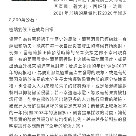
酒產國—義大利、西班牙、法國—
2021年加總的產量也較2020年減少
2,200萬公石。
極端氣候正在成為日常
儘管作為有著超過千年歷史的農業，葡萄酒農已經練就一身
經驗和功夫，能夠在每一次自然災害發生的時候有所應對。
例如，當葡萄藤正值發芽時節的冬春交接之際不幸出現春
霜，有的葡萄農會在葡萄園裡點上火爐拉高地面溫度，或是
出動直升機來製造空氣對流；若遇上多雨的年份(像是2007
年的勃根地)，為防止濕氣過重而產生發霉的現象、或是葡萄
葉因為過於充足的水分生長太快導致果實內部的糖分快速累
積，也會投入人力來增加葉子的修剪頻率，或是噴灑硫酸銅
製劑以抑制黴菌侵襲；若不幸遭遇冰雹，導致葡萄果實被打
壞打傷，則會在採收時間出動更多的人力進行果實的篩撿，
確保進入發酵釀製過程的葡萄是完整的；倘若遇上較為炎熱
的一年(例如2003年的波爾多)，則會提早採收的時間，讓葡
萄果實的酸度與糖分維持均衡的比例。越來越多新科技的發
明更讓許多問題有了全新的解決方案。
然而，過去十年來，葡萄酒農所遭受的天氣變化遠比過去一