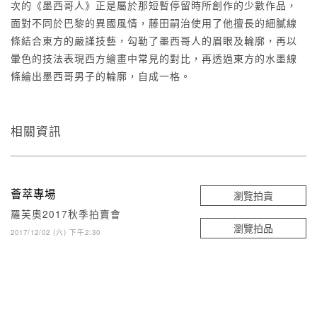
次的《墨西哥人》正是屬於那短暫停留時所創作的少數作品，
面對不同於巴黎的異國風情，藤田嗣治使用了他擅長的細膩線
條結合東方的嚴謹技藝，勾勒了墨西哥人的眉眼及輪廓，再以
暈色的技法表現西方繪畫中常見的對比，再透過東方的水墨線
條繪出墨西哥男子的輪廓，自成一格。
相關資訊
薈萃專場
瀏覽拍賣
羅芙奧2017秋季拍賣會
瀏覽拍品
2017/12/02 (六) 下午2:30