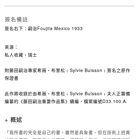
簽名備註
簽名右下：嗣治Foujita Mexico 1933
來源：
私人收藏，瑞士
附藤田嗣治專家希薇‧布里松﹙Sylvie Buisson﹚簽名之原作
保證書
此作將收錄於由希薇‧布里松﹙Sylvie Buisson﹚夫人正籌備
編纂的《藤田嗣治重要作品集》續編，檔案編號D33.100.A.
+ 概述
「我所畫的完全是自己的畫，雖然是具象畫，但在技術上迥異