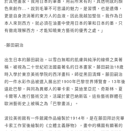
於其他畫家。我用日本的筆墨，用前所未有的，具透明感的顏
色來創作...。說到毛筆不可思議的魅力，是習慣，也是遺傳，
更是自身流淌著的東方人的血液，因此我越加堅信，我作為日
本人來到西方，就必須在油畫中使用日本的筆和日本的墨，只
有徹底理解西方，才能知曉東方藝術的優秀之處。」
-藤田嗣治
出生日本的藤田嗣治，以雪白無暇的肌膚與純淨的線條之美著
稱，被視為二十世紀初法國最著名的日本畫家。藤田嗣治18歲
時入學於東京美術學院的西洋畫科，師從黑田清輝。藤田嗣治
的一件水彩作品被選入展出於1900年巴黎世界博覽會，13年後
遠赴巴黎，與同為異鄉人的畢卡索、莫迪里亞尼、奇斯林、夏
卡爾等人進行藝術交流，活躍於蒙巴納斯區，這些藝術群體在
歐洲藝術史上被稱之為「巴黎畫派」。
波拉美術館有一件館藏作品繪製於1914年，是在藤田拜訪完畢
卡索工作室後繪製的《立體主義靜物》，畫中的構圖有顯著的