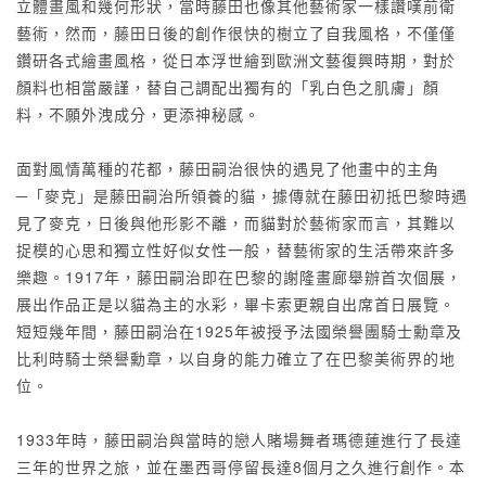
立體畫風和幾何形狀，當時藤田也像其他藝術家一樣讚嘆前衛
藝術，然而，藤田日後的創作很快的樹立了自我風格，不僅僅
鑽研各式繪畫風格，從日本浮世繪到歐洲文藝復興時期，對於
顏料也相當嚴謹，替自己調配出獨有的「乳白色之肌膚」顏
料，不願外洩成分，更添神秘感。
面對風情萬種的花都，藤田嗣治很快的遇見了他畫中的主角
─「麥克」是藤田嗣治所領養的貓，據傳就在藤田初抵巴黎時遇
見了麥克，日後與他形影不離，而貓對於藝術家而言，其難以
捉模的心思和獨立性好似女性一般，替藝術家的生活帶來許多
樂趣。1917年，藤田嗣治即在巴黎的謝隆畫廊舉辦首次個展，
展出作品正是以貓為主的水彩，畢卡索更親自出席首日展覽。
短短幾年間，藤田嗣治在1925年被授予法國榮譽團騎士勳章及
比利時騎士榮譽勳章，以自身的能力確立了在巴黎美術界的地
位。
1933年時，藤田嗣治與當時的戀人賭場舞者瑪德蓮進行了長達
三年的世界之旅，並在墨西哥停留長達8個月之久進行創作。本