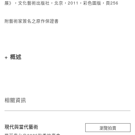
展》，文化藝術出版社，北京，2011，彩色圖版，頁256
附藝術家簽名之原作保證書
+ 概述
相關資訊
現代與當代藝術
瀏覽拍賣