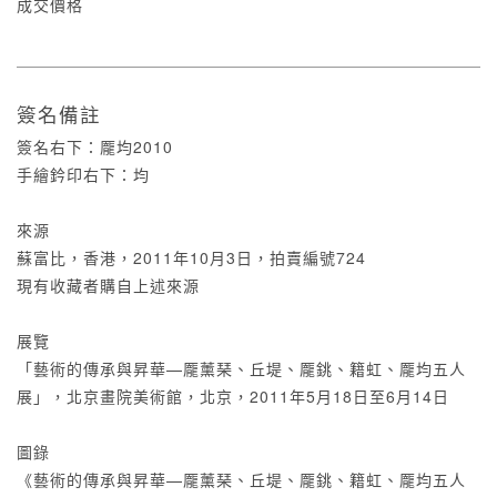
成交價格
簽名備註
簽名右下：龎均2010
手繪鈐印右下：均
來源
蘇富比，香港，2011年10月3日，拍賣編號724
現有收藏者購自上述來源
展覽
「藝術的傳承與昇華—龎薰琹、丘堤、龎銚、籍虹、龎均五人
展」，北京畫院美術館，北京，2011年5月18日至6月14日
圖錄
《藝術的傳承與昇華—龎薰琹、丘堤、龎銚、籍虹、龎均五人