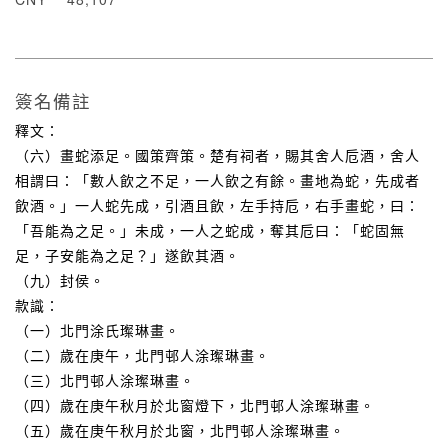
簽名備註
釋文：
（六）畫蛇添足。國策齊策。楚有祠者，賜其舍人卮酒，舍人
相謂曰：「數人飲之不足，一人飲之有餘。畫地為蛇，先成者
飲酒。」一人蛇先成，引酒且飲，左手持卮，右手畫蛇，曰：
「吾能為之足。」未成，一人之蛇成，奪其卮曰：「蛇固無
足，子安能為之足？」遂飲其酒。
（九）封侯。
款識：
（一）北門涂氏璨琳畫。
（二）歲在庚午，北門邨人涂璨琳畫。
（三）北門邨人涂璨琳畫。
（四）歲在庚午秋月於北窗燈下，北門邨人涂璨琳畫。
（五）歲在庚午秋月於北窗，北門邨人涂璨琳畫。