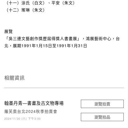
（十一）涂氏（白文）、平安（朱文）
（十二）璨琳（朱文）
展覽
「吳三連文藝創作獎歷屆得獎人書畫展」，鴻展藝術中心，台
北，展期1991年1月15日至1991年1月31日
相關資訊
翰墨丹青—書畫及古文物專場
瀏覽拍賣
羅芙奧台北2024秋季拍賣會
瀏覽拍品
2024/11/30 (六) 下午3:00