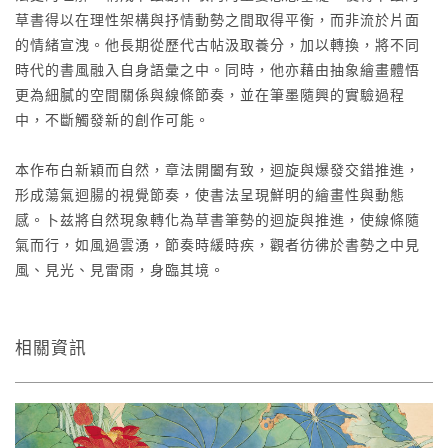
草書得以在理性架構與抒情動勢之間取得平衡，而非流於片面
的情緒宣洩。他長期從歷代古帖汲取養分，加以轉換，將不同
時代的書風融入自身語彙之中。同時，他亦藉由抽象繪畫體悟
更為細膩的空間關係與線條節奏，並在筆墨隨興的實驗過程
中，不斷觸發新的創作可能。
本作布白新穎而自然，章法開闔有致，迴旋與爆發交錯推進，
形成蕩氣迴腸的視覺節奏，使書法呈現鮮明的繪畫性與動態
感。卜兹將自然現象轉化為草書筆勢的迴旋與推進，使線條隨
氣而行，如風過雲湧，節奏時緩時疾，觀者彷彿於書勢之中見
風、見光、見雷雨，身臨其境。
相關資訊