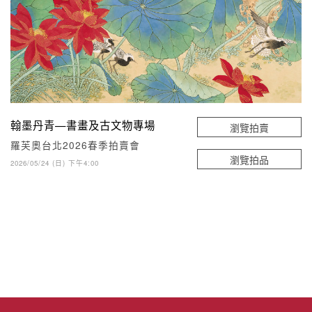
翰墨丹青—書畫及古文物專場
瀏覽拍賣
羅芙奧台北2026春季拍賣會
瀏覽拍品
2026/05/24 (日) 下午4:00