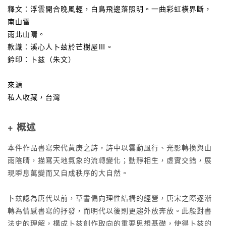
釋文：浮雲開合晚風輕，白鳥飛邊落照明。一曲彩虹橫界斷，
南山雷
雨北山晴。
款識：溪心人卜兹於芒樹屋Ⅲ。
鈐印：卜兹（朱文）
來源
私人收藏，台灣
+ 概述
本件作品書寫宋代黃庚之詩，詩中以雲動風行、光影轉換與山
雨陰晴，描寫天地氣象的流轉變化；動靜相生，虛實交錯，展
現瞬息萬變而又自成秩序的大自然。
卜兹認為唐代以前，草書偏向理性結構的經營，唐宋之際逐漸
轉為情感書寫的抒發，而明代以後則更趨外放奔放。此般對書
法史的理解，構成卜兹創作取向的重要思想基礎，使得卜兹的