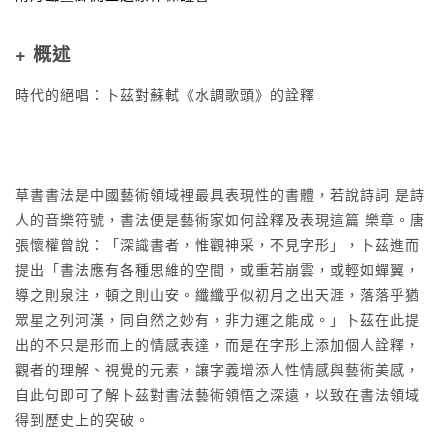
+ 概述
時代的絕唱：卜茲對蘇軾《水調歌頭》的詮釋
草書書法是中國藝術領域裡最具表現性的書體，若說詩詞 是詩
人的音樂符號，書法便是藝術家如何詮釋及表現這篇 樂章。唐
張懷權曾說：「深識書者，惟觀神采，不見字形」，卜茲進而
提出「書法應有各種思維的空間，或重若崩雲，或輕如蟬翼，
導之則泉注，頓之則山安。纖纖乎似初月之出天涯，落落乎猶
眾星之列河漢，同自然之妙有，非力運之能成。」卜茲在此提
出的不只是形而上的情感表達，而是在字形上添加個人詮釋，
觀者的理解、視覺的元素，讓字義增添人性情感與藝術美感，
自此句即可了解卜茲對書法藝術領悟之深遠，以致在書法領域
得到歷史上的突破。