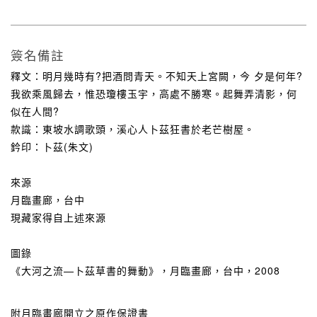
簽名備註
釋文：明月幾時有?把酒問青天。不知天上宮闕，今 夕是何年?
我欲乘風歸去，惟恐瓊樓玉宇，高處不勝寒。起舞弄清影，何
似在人間?
款識：東坡水調歌頭，溪心人卜茲狂書於老芒樹屋。
鈐印：卜茲(朱文)
來源
月臨畫廊，台中
現藏家得自上述來源
圖錄
《大河之流—卜茲草書的舞動》，月臨畫廊，台中，2008
附月臨畫廊開立之原作保證書