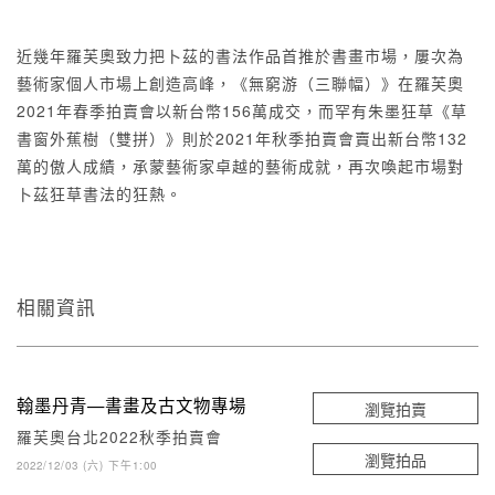
近幾年羅芙奧致力把卜茲的書法作品首推於書畫市場，屢次為
藝術家個人市場上創造高峰，《無窮游（三聯幅）》在羅芙奧
2021年春季拍賣會以新台幣156萬成交，而罕有朱墨狂草《草
書窗外蕉樹（雙拼）》則於2021年秋季拍賣會賣出新台幣132
萬的傲人成績，承蒙藝術家卓越的藝術成就，再次喚起市場對
卜茲狂草書法的狂熱。
相關資訊
翰墨丹青—書畫及古文物專場
瀏覽拍賣
羅芙奧台北2022秋季拍賣會
瀏覽拍品
2022/12/03 (六) 下午1:00