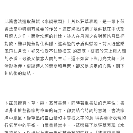
此篇書法選取蘇軾《水調歌頭》上片以狂草表現，是一眾卜茲
書法當中特別有意義的作品。這首熟悉的調子是蘇軾在中秋望
月懷人之作，面對坎坷的仕途，詩人在月圓之夜對著皓月舉杯
對飲，難以掩蓋對仕與隱、進與退的矛盾與鬱悶。詩人既望乘
風飛往月宮，卻又怕受不住瓊樓玉 的高寒，徘徊於天上與人間
的矛盾，最後又懷念人間的生活，還不如留下與月光共舞，與
清影為伴，更顯詩人的鬱悶和無奈，卻又是肯定的心態，劃下
糾結後的總結。
卜茲兼擅真、草、隸、篆等書體，同時著重書法的完整性：書
法非止於藝術家對筆墨的玩弄，卻要結合詩詞的意境，書法家
胸中臆氣，從筆墨的自由變幻中尋找文字的意 境與藝術表現的
行氣箇中的平衡。自眾書體當中，卜茲選擇了以狂草表現《水
調歌頭》，以現代草書表現蘇軾豪放的性格。「我欲乘風歸