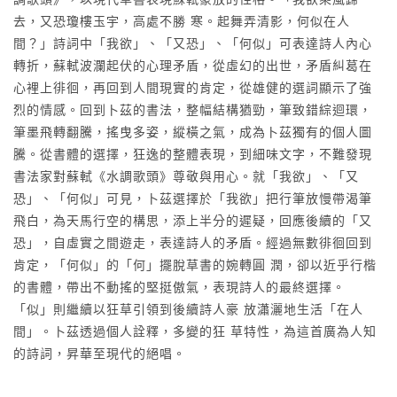
去，又恐瓊樓玉宇，高處不勝 寒。起舞弄清影，何似在人
間？」詩詞中「我欲」、「又恐」、「何似」可表達詩人內心
轉折，蘇軾波瀾起伏的心理矛盾，從虛幻的出世，矛盾糾葛在
心裡上徘徊，再回到人間現實的肯定，從雄健的選詞顯示了強
烈的情感。回到卜茲的書法，整幅結構猶勁，筆致錯綜迴環，
筆墨飛轉翻騰，搖曳多姿，縱橫之氣，成為卜茲獨有的個人圖
騰。從書體的選擇，狂逸的整體表現，到細味文字，不難發現
書法家對蘇軾《水調歌頭》尊敬與用心。就「我欲」、「又
恐」、「何似」可見，卜茲選擇於「我欲」把行筆放慢帶渴筆
飛白，為天馬行空的構思，添上半分的遲疑，回應後續的「又
恐」，自虛實之間遊走，表達詩人的矛盾。經過無數徘徊回到
肯定，「何似」的「何」擺脫草書的婉轉圓 潤，卻以近乎行楷
的書體，帶出不動搖的堅挺傲氣，表現詩人的最終選擇。
「似」則繼續以狂草引領到後續詩人豪 放瀟灑地生活「在人
間」。卜茲透過個人詮釋，多變的狂 草特性，為這首廣為人知
的詩詞，昇華至現代的絕唱。