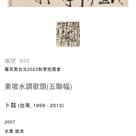
編號
650
羅芙奧台北2022秋季拍賣會
東坡水調歌頭(五聯幅)
卜玆
(台灣, 1959 - 2013)
2007
水墨 紙本