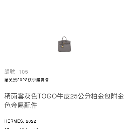
編號
105
羅芙奧2022秋季鑑賞會
積雨雲灰色TOGO牛皮25公分柏金包附金
色金屬配件
HERMÈS, 2022