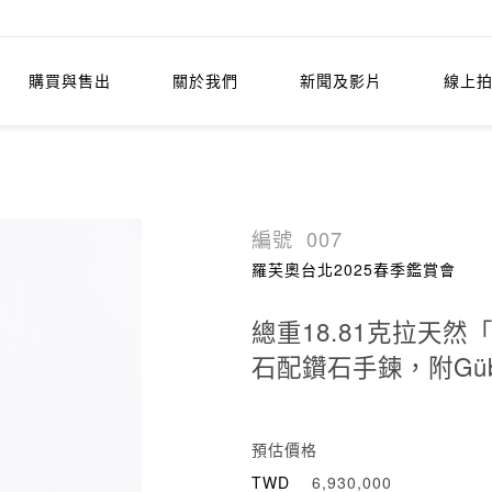
購買與售出
關於我們
新聞及影片
線上
編號
007
羅芙奧台北2025春季鑑賞會
總重18.81克拉天
石配鑽石手鍊，附Güb
預估價格
TWD
6,930,000