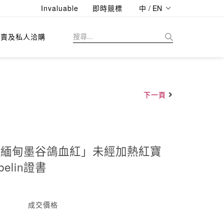
Invaluable
即時競標
中 / EN
拍賣及私人洽購
下一頁
然「緬甸墨谷鴿血紅」未經加熱紅寶
elin證書
成交價格