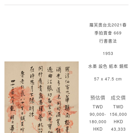
羅芙奧台北2021春
季拍賣會 669
行書書法
1953
水墨 設色 紙本 鏡框
57 x 47.5 cm
預估價
成交價
TWD
TWD
90,000-
156,000
180,000
HKD
HKD
43,333