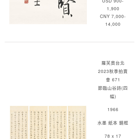
USD 900-
1,900
CNY 7,000-
14,000
羅芙奧台北
2023秋季拍賣
會 671
節臨山谷詩(四
幅)
1966
水墨 紙本 鏡框
78 x 17