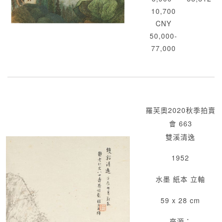
10,700
CNY
50,000-
77,000
羅芙奧2020秋季拍賣
會 663
雙溪清逸
1952
水墨 紙本 立軸
59 x 28 cm
來源：