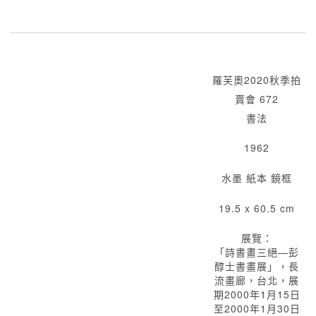
羅芙奧2020秋季拍
賣會 672
書法
1962
水墨 紙本 鏡框
19.5 x 60.5 cm
展覽：
「詩書畫三絕—彭
醇士書畫展」，長
流畫廊，台北，展
期2000年1月15日
至2000年1月30日