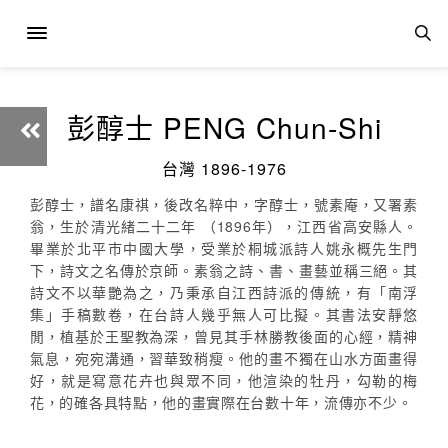
彭醇士 PENG Chun-Shi
台灣 1896-1976
彭醇士，譜名康祺，後改名粹中，字醇士，號素庵，又署素
翁，生於清光緒二十二年 （1896年），江西省高安縣人。
畢業於北平市中國大學，受業於桐城派詩人姚永概先生門
下，詩文之名傳於京師。素翁之詩、書、畫藝並稱三絕。其
詩文不以華艷為之，乃秉承自江西詩派的傳統，有「南浮
集」手稿數卷，在台詩人幾乎無人可比擬。其書法安靜悠
閒，植基於王聖教為深，曾見其手林勝教後面的心經，精神
氣息，宛宛溝通，習華致稍瘦。他的畫不獨在山水方面畫得
好，就是寫意花卉也與眾不同，他渲染的牡丹，勾勒的梅
花，的確各具特點，他的畫實際在台數十年，流傳亦不少。