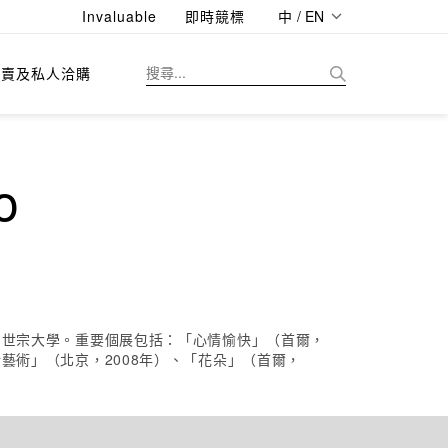
Invaluable
即時競標
中 / EN
拍賣及私人洽購
o
韓國世宗大學。重要個展包括：「心情愉快」（首爾，
新藝術」（北京，2008年）、「花朵」（首爾，