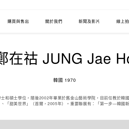
購買與售出
關於我們
新聞及影片
線上
鄭在祜 JUNG Jae H
韓國 1970
大學學士和碩士學位，隨後2002年畢業於舊金山藝術學院，目前任教於
年）、「甜美世界」（首爾，2005年）。重要聯展有：「第一步—韓國