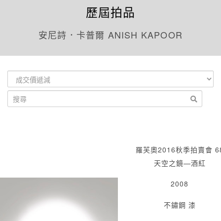
歷屆拍品
安尼詩．卡普爾 ANISH KAPOOR
羅芙奧2016秋季拍賣會 6
天空之鏡—酒紅
2008
不鏽鋼 漆