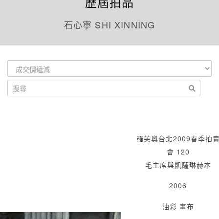
歷屆拍品
石心寧 SHI XINNING
羅芙奧台北2009春季拍
會 120
毛主席與凱薩琳赫本
2006
油彩 畫布