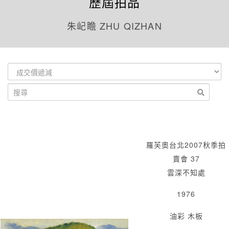
歷屆拍品
朱屺瞻 ZHU QIZHAN
羅芙奧台北2007秋季拍
賣會 37
雲深不知處
1976
油彩 木板