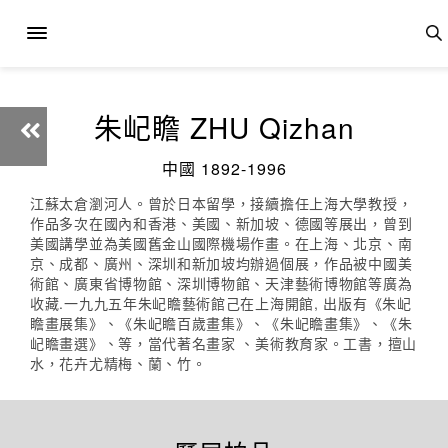
朱屺瞻 ZHU Qizhan
中國 1892-1996
江蘇太倉瀏河人。曾於日本留學，接續擔任上海大學教授，
作品多次在國內和香港、美國、新加坡、德國等展出，曾到
美國講學並為美國舊金山國際機場作畫。在上海、北京、南
京、成都、廣州、深圳和新加坡均辦過個展，作品被中國美
術館、廣東省博物館、深圳博物館、天津藝術博物館等廣為
收藏.一九九五年朱屺瞻藝術館己在上海開館, 出版有《朱屺
瞻畫展集》、《朱屺瞻百歲畫集》、《朱屺瞻畫集》、《朱
屺瞻畫選》、等，當代著名畫家 、美術教育家。工書，擅山
水，花卉尤精梅、蘭、竹。