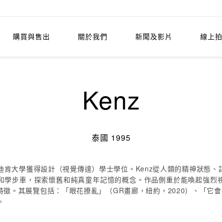
購買與售出
關於我們
新聞及影片
線上
Kenz
泰國 1995
墨爾本迪肯大學獲得設計（視覺傳達）學士學位。Kenz從人類的精神狀
和學步車，探索懷舊和純真童年記憶的概念。作品側重於能喚起強烈
其展覽包括：「眼花撩亂」（GR畫廊，紐約，2020）、「它會很棒！」
。