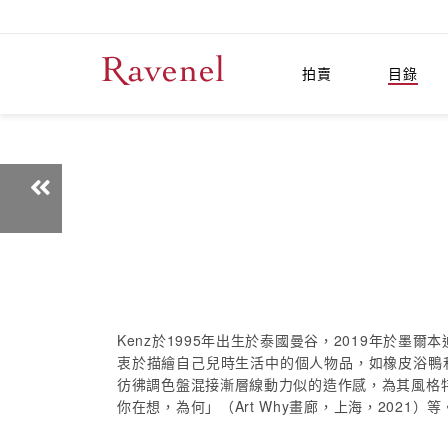
拍賣
目錄
Kenz於1995年出生於泰國曼谷，2019年於
衷於描繪自己兒時生活中的個人物品，如橡皮浴鴨
彷彿調色盤混接漸層線動力似的造作感，為其風格特徵。
你在想，為何」（Art Why畫廊，上海，2021）等