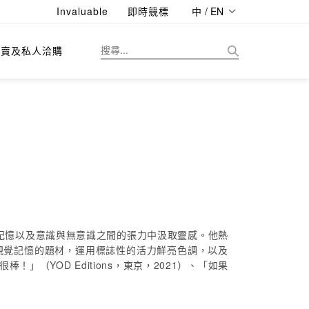
Invaluable
即時競標
中 / EN
拍賣及私人洽購
態、記憶以及意識與無意識之間的張力中汲取靈感。他熱
視覺記憶的題材，運用標誌性的活力鮮亮色調，以及
（YOD Editions，東京，2021）、「如果