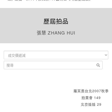
歷屆拍品
張慧 ZHANG HUI
羅芙奧台北2007秋季
拍賣會 149
北京娃娃 29