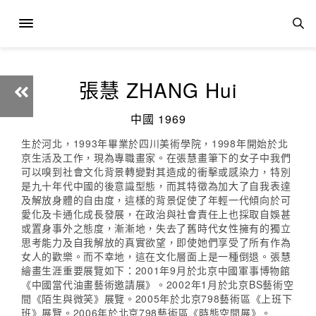
張慧 ZHANG Hui
中國 1969
生於河北，1993年畢業於四川美術學院，1998年開始於北
京生活及工作，現為專職畫家。在張慧畫筆下的女子中我們
可以嗅到社會文化背景轉變對其造成的衝擊或感染力，特別
是九十年代中國的後意識型態，而其特徵為加大了自我表達
及解放身體的自由度，這樣的背景促使了年輕一代傾向於可
愛化及卡通化成長發展，在政治與社會責任上也採取自娛甚
或置身事外之態度，漸漸地，失去了舊時代女性擁有的獨立
思考能力及自我解放的真實欲望，即使她們享受了所有作為
女人的歡樂。而不幸地，這在文化層面上是一種倒退。張慧
繪畫生涯重要展覽如下：2001年9月於北京中國軍事博物館
《中國當代油畫藝術邀請展》。2002年1月於北京BS藝術空
間《陌生與微笑》展覽。2005年於北京798藝術區《上班下
班》展覽。2006年於北京798藝術區《時態空間展》。