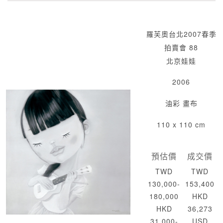
羅芙奧台北2007春季
拍賣會 88
北京娃娃
2006
油彩 畫布
110 x 110 cm
預估價
成交價
TWD
TWD
130,000-
153,400
180,000
HKD
HKD
36,273
31,000-
USD