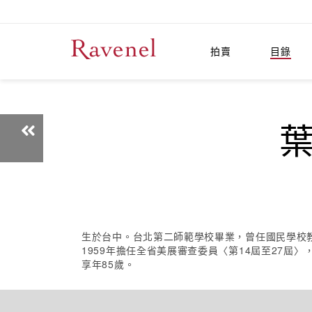
拍賣
目錄
葉
生於台中。台北第二師範學校畢業，曾任國民學校教
1959年擔任全省美展審查委員〈第14屆至27屆
享年85歲。