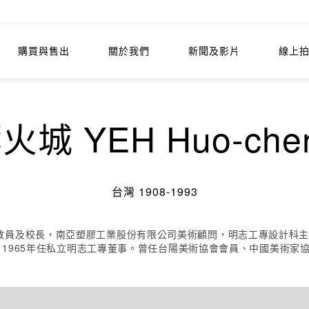
購買與售出
關於我們
新聞及影片
線上
火城 YEH Huo-che
台灣 1908-1993
員及校長，南亞塑膠工業股份有限公司美術顧問，明志工專設計科主任
〉，1965年任私立明志工專董事。曾任台陽美術協會會員、中國美術家