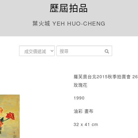
歷屆拍品
葉火城 YEH HUO-CHENG
羅芙奧台北2015秋季拍賣會 26
玫瑰花
1990
油彩 畫布
32 x 41 cm