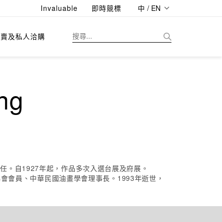
Invaluable
即時競標
中 / EN
拍賣及私人洽購
ng
。自1927年起，作品多次入選台展及府展。
協會會員、中華民國油畫學會理事長。1993年逝世，