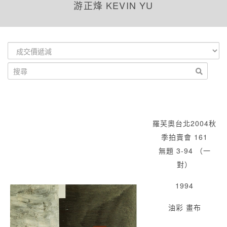
游正烽 KEVIN YU
羅芙奧台北2004秋
季拍賣會 161
無題 3-94 （一
對）
1994
油彩 畫布