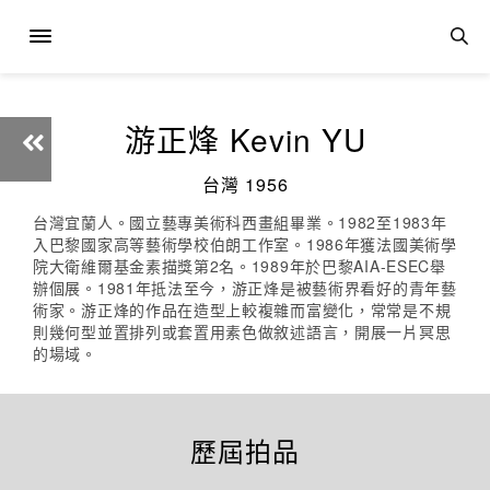
游正烽 Kevin YU
台灣 1956
台灣宜蘭人。國立藝專美術科西畫組畢業。1982至1983年
入巴黎國家高等藝術學校伯朗工作室。1986年獲法國美術學
院大衛維爾基金素描獎第2名。1989年於巴黎AIA-ESEC舉
辦個展。1981年抵法至今，游正烽是被藝術界看好的青年藝
術家。游正烽的作品在造型上較複雜而富變化，常常是不規
則幾何型並置排列或套置用素色做敘述語言，開展一片冥思
的場域。
歷屆拍品