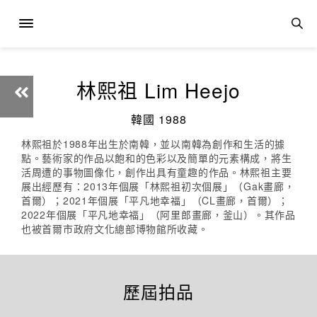
林熙祖 Lim Heejo
韓國 1988
林熙祖於1988年出生於南韓，並以南韓為創作和生活的據
點。藝術家的作品以飽和的色彩以及簡單的元素構成，將生
活周遭的事物圖像化，創作出具有童趣的作品。林熙祖主要
展出經歷有：2013年個展「林熙祖初次個展」（Gak畫廊，
首爾）；2021年個展「平凡地幸福」（CL畫廊，首爾）；
2022年個展「平凡地幸福」（阿里郎畫廊，釜山）。其作品
也被首爾市政府文化總部博物館所收藏。
歷屆拍品