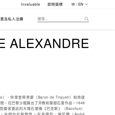
Invaluable
即時競標
中 / EN
拍賣及私人洽購
ALEXANDRE
特里奎蒂男爵（Baron de Triqueti）和昂達
7年間，在巴黎沙龍展出了宗教和聖經石膏作品。1848
國家委託的大理石塑像《巴克斯》（Bacchus）
use），亦傾向於裝飾性。在安德烈．謝尼爾（André