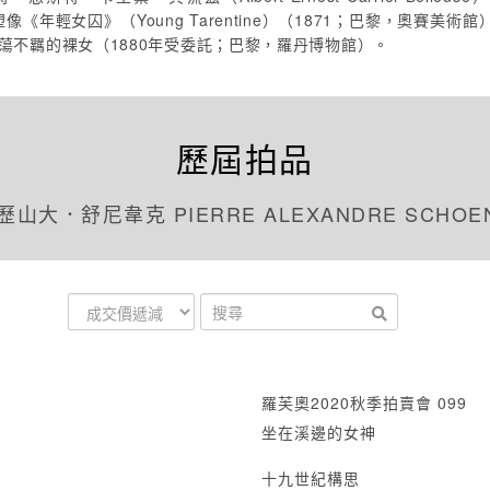
塑像《年輕女囚》（Young Tarentine）（1871；巴黎，奧賽
l）中浪蕩不羈的裸女（1880年受委託；巴黎，羅丹博物館）。
歷屆拍品
山大．舒尼韋克 PIERRE ALEXANDRE SCHOE
羅芙奧2020秋季拍賣會 099
坐在溪邊的女神
十九世紀構思