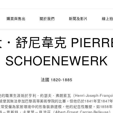
購買與售出
關於我們
新聞及影片
線上
舒尼韋克 PIERRE 
SCHOENEWERK
法國 1820-1885
始於亨利．約瑟夫．弗朗索瓦（Henri-Joseph-François）、
的德國血統使其無法參加巴黎高等美術學院的比賽，但他仍於1841年至184
受僱為家居環境中的形象裝飾建模，他的紀念性雕塑，如1858年受
特．卡里葉－貝流茲（Albert-Ernest Carrier-Belle