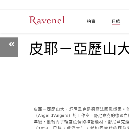
拍賣
目錄
皮耶－亞歷山大．
皮耶－亞歷山大．舒尼韋克是德裔法國雕塑家。他的職業生涯
（Angel d'Angers）的工作室。舒尼韋克
年後，他轉向了輕度色情的神話題材。舒尼韋克經常
（1859；巴黎，盧浮宮），就如同當代的亞伯特－恩斯