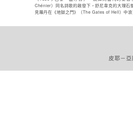
Chénier）同名詩歌的啟發下，舒尼韋克的大理石
見羅丹在《地獄之門》（The Gates of Hel
皮耶－亞歷