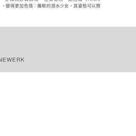
美術館），變得更加色情：癱軟的溺水少女，其姿態可以預
NEWERK