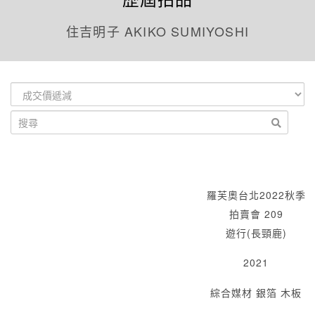
住吉明子 AKIKO SUMIYOSHI
羅芙奧台北2022秋季
拍賣會 209
遊行(長頸鹿)
2021
綜合媒材 銀箔 木板