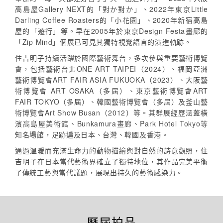
高島屋Gallery NEXT的「對か對か」、2022年東京Little
Darling Coffee Roasters的「小花園」、2020年新宿高島
屋的「遊行」等。早在2005年於東京Design Festa畫廊的
「Zip Mind」個展已可見其獨特視覺語言的演進軌跡。
住吉明子持續活躍於國際藝術舞台，多次參與重要藝術博覽
會，包括藝術台北ONE ART TAIPEI（2024）、福岡亞洲
藝術博覽會ART FAIR ASIA FUKUOKA（2023）、大阪藝
術博覽會 ART OSAKA（多屆）、東京藝術博覽會ART
FAIR TOKYO（多屆）、韓國藝術博覽會（多屆）及釜山藝
術博覽會Art Show Busan（2012）等。其群展經歷涵蓋橫
濱高島屋美術館、Bunkamura畫廊、Park Hotel Tokyo等
知名場館，足跡遍及日本、台灣、韓國及香港。
通過溫暖而充滿生命力的動物描繪與對自然的詩意觀照，住
吉明子在日本當代藝術界確立了獨特地位，其作品完美平衡
了傳統工藝與當代議題，展現出持久的藝術感染力。
歷屆拍品