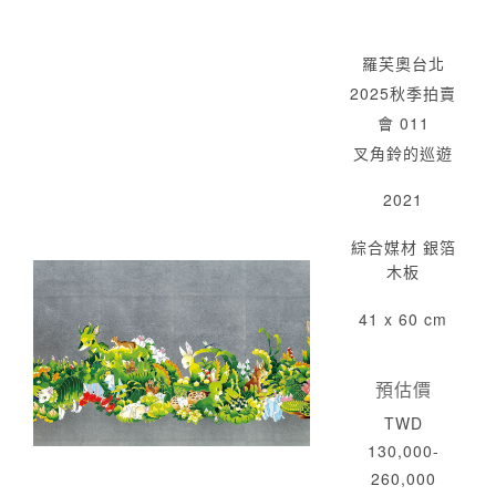
羅芙奧台北
2025秋季拍賣
會 011
叉角鈴的巡遊
2021
綜合媒材 銀箔
木板
41 x 60 cm
預估價
TWD
130,000-
260,000