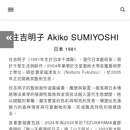
住吉明子 Akiko SUMIYOSHI
日本 1981
住吉明子（1981年生於日本千葉縣），當代日本藝術家，現
於千葉生活與創作。2004年畢業於文星藝術大學並獲藝術學
士學位，師從畫家福津宣人（Nobuto Fukutsu），於2005
年正式開啟其藝術生涯。
住吉明子的藝術創作涵蓋繪畫、雕塑與裝置，擅長將日本傳
統琳派美學的裝飾性風格與金箔技法融入當代生態關懷。她
以細膩的筆觸、層次豐富的色彩與明亮的背景，構建出充滿
魅力的森林場景與可愛動物形象，形成獨具特色的視覺語
言。
其重要個展包括：2024年與2023年於TEZUKAYAMA畫廊
舉辦的「每一天都是好日子」與「山之碎片」、2023年大阪