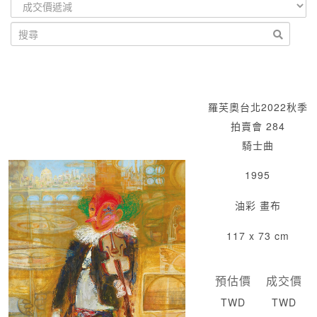
羅芙奧台北2022秋季
拍賣會 284
騎士曲
1995
油彩 畫布
117 x 73 cm
預估價
成交價
TWD
TWD