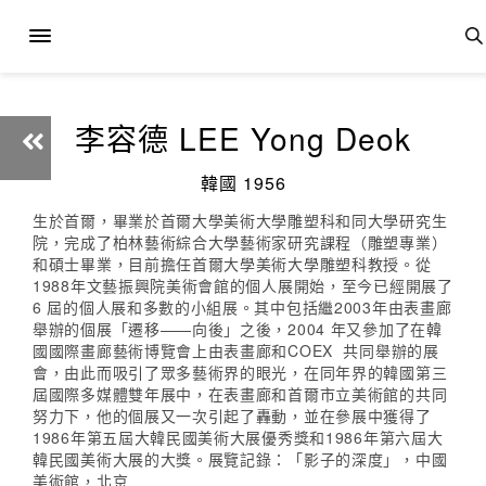
李容德 LEE Yong Deok
韓國 1956
生於首爾，畢業於首爾大學美術大學雕塑科和同大學研究生
院，完成了柏林藝術綜合大學藝術家研究課程（雕塑專業）
和碩士畢業，目前擔任首爾大學美術大學雕塑科教授。從
1988年文藝振興院美術會館的個人展開始，至今已經開展了
6 屆的個人展和多數的小組展。其中包括繼2003年由表畫廊
舉辦的個展「遷移——向後」之後，2004 年又參加了在韓
國國際畫廊藝術博覽會上由表畫廊和COEX 共同舉辦的展
會，由此而吸引了眾多藝術界的眼光，在同年界的韓國第三
屆國際多媒體雙年展中，在表畫廊和首爾市立美術館的共同
努力下，他的個展又一次引起了轟動，並在參展中獲得了
1986年第五屆大韓民國美術大展優秀獎和1986年第六屆大
韓民國美術大展的大獎。展覽記錄：「影子的深度」，中國
美術館，北京