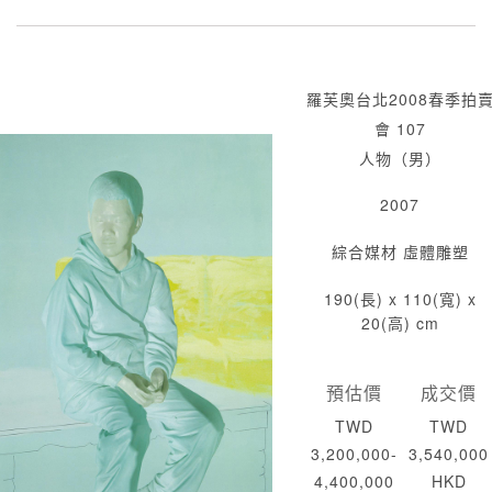
羅芙奧台北2008春季拍
會 107
人物（男）
2007
綜合媒材 虛體雕塑
190(長) x 110(寬) x
20(高) cm
預估價
成交價
TWD
TWD
3,200,000-
3,540,000
4,400,000
HKD