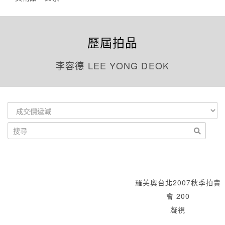
歷屆拍品
李容德 LEE YONG DEOK
羅芙奧台北2007秋季拍賣
會 200
凝視