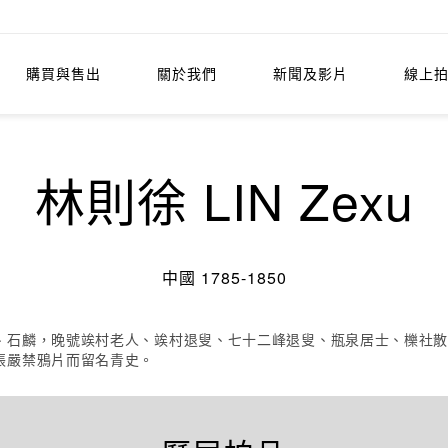
購買與售出
關於我們
新聞及影片
線上
林則徐 LIN Zexu
中國 1785-1850
、石麟，晚號竢村老人、竢村退叟、七十二峰退叟、瓶泉居士、櫟社
張嚴禁鴉片而留名青史。