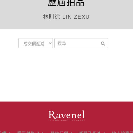
歷屆拍品
林則徐 LIN ZEXU
目錄
購買與售出
關於我們
新聞及影片
線上拍賣