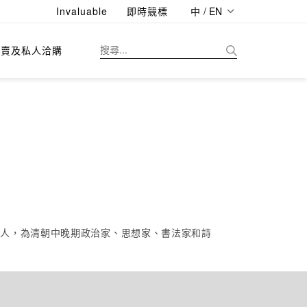
Invaluable
即時競標
中 / EN
拍賣及私人洽購
散人，為清朝中晚期政治家、思想家、書法家和詩