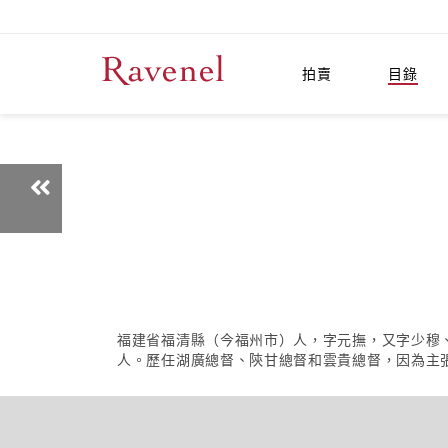
拍賣
目錄
福建省福清縣（今福州市）人，字元撫，又字少穆
人。歷任湖廣總督、陝甘總督和雲貴總督，因為主